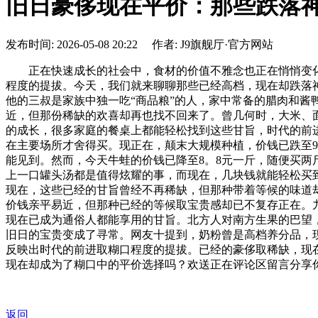
旧日豪侈现在平价：那些跌落
发布时间: 2026-05-08 20:22 作者: J9旗舰厅·官方网站
正在快速成长的社会中，食材的价值不雅念也正在悄悄变化
程度的提拔。今天，我们就来聊聊那些已经高档，现在却跌落
他的三叔是家族中独一吃“商品粮”的人，家中常备的腊肉和
近，但那份稀缺的欢喜却再也找不回来了。曾几何时，大米、
的成长，很多家庭的餐桌上都能轻松找到这些甘旨，时代的前进
在主要场所才舍得买。现正在，颠末大规模种植，价钱已跌至9
能见到。然而，今天牛蛙的价钱已降至8。8元一斤，随便买两
上一口罐头汤都是值得炫耀的事，而现在，几块钱就能轻松买
现在，这些已经的甘旨曾经不再稀缺，但那种带着等候的味道
价钱亲平易近，但那种已经的等候取宝贵感却已不复存正在。
现在已成为通俗人都能享用的甘旨。北方人对南方生果的巴望
旧日的宝贵变成了寻常。网友十提到，奶粉曾是高档养分品，
反映出时代的前进取糊口程度的提拔。已经的豪侈取稀缺，现
现在却成为了糊口中的平价选择吗？欢送正在评论区留言分享
返回