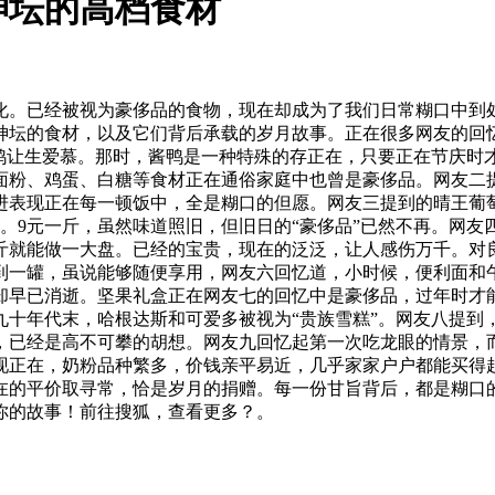
神坛的高档食材
。已经被视为豪侈品的食物，现在却成为了我们日常糊口中到处
神坛的食材，以及它们背后承载的岁月故事。正在很多网友的回忆
酱鸭让生爱慕。那时，酱鸭是一种特殊的存正在，只要正在节庆时
面粉、鸡蛋、白糖等食材正在通俗家庭中也曾是豪侈品。网友二提
表现正在每一顿饭中，全是糊口的但愿。网友三提到的晴王葡萄，
。9元一斤，虽然味道照旧，但旧日的“豪侈品”已然不再。网
斤就能做一大盘。已经的宝贵，现在的泛泛，让人感伤万千。对良
到一罐，虽说能够随便享用，网友六回忆道，小时候，便利面和
却早已消逝。坚果礼盒正在网友七的回忆中是豪侈品，过年时才能
九十年代末，哈根达斯和可爱多被视为“贵族雪糕”。网友八提到
，已经是高不可攀的胡想。网友九回忆起第一次吃龙眼的情景，
现正在，奶粉品种繁多，价钱亲平易近，几乎家家户户都能买得起
在的平价取寻常，恰是岁月的捐赠。每一份甘旨背后，都是糊口
你的故事！前往搜狐，查看更多？。