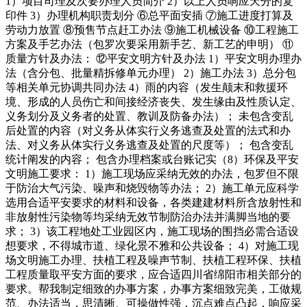
1）项目司理及次要办理人员简介 2）以上人员响应天分的复
印件 3）办理机构职责划分 ⑥总平面安插 ⑦施工进度打算及
劳动力放置 ⑧预售节点赶工办法 ⑨施工机械设备 ⑩工程施工
方案及手艺办法（包罗次要采用新手艺、新工艺的申明） ⑪
质量方针及办法： ⑫平安文明方针及办法 1）平安文明办理办
法（含分包、批量精拆修单元办理） 2）施工办法 3）总分包
等相关单元协调共同办法 4）雨的内容（发生颠末和救援环
境、形成的人员伤亡和间接经济丧失、发生缘由及性质认定、
义务划分及义务者的处置、教训及防备办法）； 未包含变乱
后处置的内容（对义务从体实行义务逃查及处置的法式和办
法、对义务从体实行义务逃查及处置的尺度等）； 包含变乱
统计阐发的内容； 包含办理档案或台账记实（8）环保及平安
文明施工要求： 1）施工现场应采纳无效的办法，包罗但不限
于防治大气污染、噪声和烧毁物等办法； 2）施工单元应科学
选用合适平安要求的材料和设备，各类建建材料所含放射性和
非放射性污染物等均采纳无效节制防治办法并满脚当地的要
求； 3）该工程地处工业园区内，施工现场的围挡必需合适设
想要求，不得城市道、绿化景不雅和公共设备； 4）对施工现
场文明施工办理、扶植工程及噪声节制、扶植工程环保、扶植
工程质量取平安方面的要求，应合适四川省绵阳市相关部分的
要求。帮我制定细致的办事方案，办事方案细致完美，工做规
范、办法适当，思清晰、可操做性强，沉点难点凸起，响应采