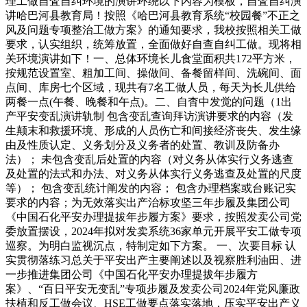
理工做自査自纠环境的演讲环绕以下内容为模板，自査自纠演
讲哈巴河县教育局！按照《哈巴河县教育系统“校园餐”不正之
风及问题专项整治工做方案》的通知要求，我校按照相关工做
要求，认实组织，统筹放置，全面做好自查自纠工做。现将相
关环境演讲如下！一、总体环境长儿食堂面积共172平方米，
按规范设置室、粗加工间、操做间、备餐留样间、洗碗间、面
点间、库房七个区域，现共有7名工做人员，每天为长儿供给
两餐一点(午餐、晚餐和午点)。二、自杳中发觉的问题（1出
产平安变乱演讲轨制 包含变乱查询拜访演讲要求的内容（发
生颠末和救援环境、形成的人员伤亡和间接经济丧失、发生缘
由及性质认定、义务划分及义务者的处置、教训及防备办
法）； 未包含变乱后处置的内容（对义务从体实行义务逃查
及处置的法式和办法、对义务从体实行义务逃查及处置的尺度
等）； 包含变乱统计阐发的内容； 包含办理档案或台账记实
要求的内容；为无效落实出产治标攻坚三年步履及集团公司
《中国石化平安办理提拔年步履方案》要求，按照发卖公司党
委放置摆设，2024年拟对发卖系统36家单元开展平安工做专项
巡察。为明白监视沉点，特制定如下方案。 一、次要目标 认
实贯彻落练习总关于平安出产主要阐述以及视察胜利油田、进
一步推进集团公司《中国石化平安办理提拔年步履方
案》、“百日平安无变乱”专项步履及发卖公司2024年党风廉政
扶植和反工做会议、HSE工做要点落实落地，压实平安出产义