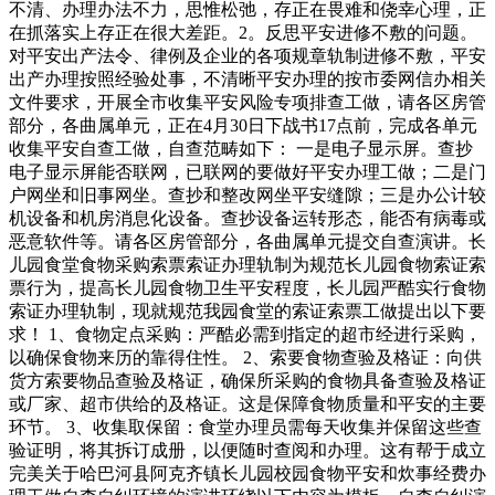
不清、办理办法不力，思惟松弛，存正在畏难和侥幸心理，正
在抓落实上存正在很大差距。2。反思平安进修不敷的问题。
对平安出产法令、律例及企业的各项规章轨制进修不敷，平安
出产办理按照经验处事，不清晰平安办理的按市委网信办相关
文件要求，开展全市收集平安风险专项排查工做，请各区房管
部分，各曲属单元，正在4月30日下战书17点前，完成各单元
收集平安自查工做，自查范畴如下： 一是电子显示屏。查抄
电子显示屏能否联网，已联网的要做好平安办理工做；二是门
户网坐和旧事网坐。查抄和整改网坐平安缝隙；三是办公计较
机设备和机房消息化设备。查抄设备运转形态，能否有病毒或
恶意软件等。请各区房管部分，各曲属单元提交自查演讲。长
儿园食堂食物采购索票索证办理轨制为规范长儿园食物索证索
票行为，提高长儿园食物卫生平安程度，长儿园严酷实行食物
索证办理轨制，现就规范我园食堂的索证索票工做提出以下要
求！ 1、食物定点采购：严酷必需到指定的超市经进行采购，
以确保食物来历的靠得住性。 2、索要食物查验及格证：向供
货方索要物品查验及格证，确保所采购的食物具备查验及格证
或厂家、超市供给的及格证。这是保障食物质量和平安的主要
环节。 3、收集取保留：食堂办理员需每天收集并保留这些查
验证明，将其拆订成册，以便随时查阅和办理。这有帮于成立
完美关于哈巴河县阿克齐镇长儿园校园食物平安和炊事经费办