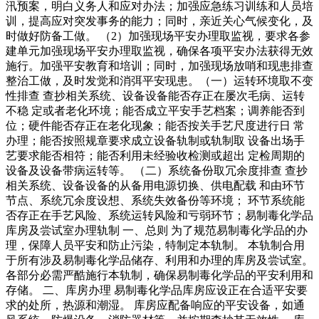
汛预案，明白义务人和应对办法；加强应急练习训练和人员培
训，提高应对突发事务的能力；同时，亲近关心气候变化，及
时做好防备工做。 （2）加强现场平安办理取监视，要求各参
建单元加强现场平安办理取监视，确保各项平安办法获得无效
施行。加强平安教育和培训；同时，加强现场放哨和现患排查
整治工做，及时发觉和消弭平安现患。（一）运转环境取不变
性排查 查抄相关系统、设备设备能否存正在屡次毛病、运转
不稳 定或者老化环境；能否成立平安手艺档案；调养能否到
位；硬件能否存正在老化现象；能否按关手艺尺度进行日 常
办理；能否按照规章要求成立设备轨制或轨制取 设备出场手
艺要求能否相符；能否利用未经验收检测或超出 定检周期的
设备及设备带病运转等。 （二）系统备份取冗余度排查 查抄
相关系统、设备设备的从备用电源切换、供电配载 和由环节
节点、系统冗余度设想、系统失效备份等环境； 环节系统能
否存正在手艺风险、系统运转风险和亏弱环节；易制毒化学品
库房及尝试室办理轨制 一、总则 为了规范易制毒化学品的办
理，保障人员平安和防止污染，特制定本轨制。 本轨制合用
于所有涉及易制毒化学品储存、利用和办理的库房及尝试室。
各部分必需严酷施行本轨制，确保易制毒化学品的平安利用和
存储。 二、库房办理 易制毒化学品库房应设正在合适平安要
求的处所，热源和潮湿。 库房应配备响应的平安设备，如通