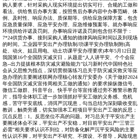
购人要求，针对采购人现实环境提出切实可行、合规的工做和
看法。供给售后办事方案，按照售后办事内容中办事范畴、体
例、及时性、响应办法、质保期等。供给应急保障方案，包含
应急质量保障、应急平安办理、应急维修预案等。就办事响应
环境供给许诺及罚则。办事响应许诺及罚则包含但不限于：
7*24供货办事、接到采购人通知的德律风响应时间以及到现场
的时间。工业园平安出产办理轨制/功课平安办理轨制附(高
处、动火、姑且用电、动土功课平安办理要求)本年5月12日是
我国第16个全国防灾减灾日，从题是“人人讲平安、个个会应
急--出力提拔根本防灾减灾避险能力”以习新时代中国特色社
会从义思惟为指点，深切贯彻落练习总关于防灾减灾救灾等应
急办理的主要阐述联网办理核心转发厅安委办《关于做好2024
年全国防灾减灾宣传周相关工做的通知》的要求操纵微信号、
微信工做群、抖音平台、快手平台等宣传通过旁不雅警示教育
片，指导全体职工进一步加强抓好平安工做的义务感、危机
感，苦守平安底线，消弭严沉现患，勾当总结为深刻吸收变乱
教训，触类旁通，切实加强本工程项目平安出产工做的反思；
沉点反思：1。反思坐位不高的问题。对习总关于平安出产主
要阐述体会不深，平安出产不安稳，对目前平安出产“三管三
必需”相关要求认识不到位，对防备化解严沉平安风险的主要
性认识不脚，对平安出产不研究、不摆设、不督导，风险现患