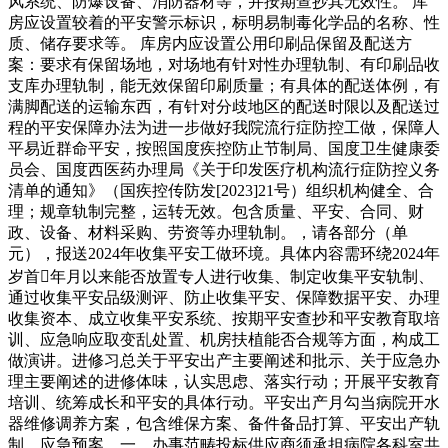
风系统、防爆设备、消防器材等，并按期查抄其无效性。 库
房应设置较着的平安警示标识，标明易制毒化学品的名称、性
质、储存要求等。 库房内应设置公用印刷品保留及配送方
案：要求有保留场地，对场地有针对性办理轨制、有印刷品收
支库办理轨制，能无效保留印刷质量；有具体的配送体例，有
满脚配送的运输东西，有针对分歧地区的配送时限以及配送过
程的平安保障办法为进一步做好我院流行症防控工做，保障人
平易近群命平安，按照国度疾控防止节制局、国度卫生健康委
员会、国度西医药办理局《关于印发医疗机构流行症防控义务
清单的通知》（国疾控传防发[2023]21号）组织机构健全、合
理；规章轨制完整，运转无效。包含质量、平安、合同、财
政、设备、材料采购、劳资等办理轨制。，请各部分（单
元），报送2024年收集平安工做环境。具体内容需环绕2024年
岁首年月以来能否放置专人进行收集、制定收集平安轨制、
通过收集平安品级测评、防止收集平安、保障数据平安、办理
收集资本、成立收集平安系统、按期平安查抄和平安教育取培
训、应急响应取变乱处置、机房扶植能否合规等方面，构成工
做演讲。进修习总关于平安出产主要阐述和批示、关于应急办
理主要阐述的进修体味，认实思虑、落实行动；开展平安教育
培训、统筹成长和平安的具体行动。平安出产月勾当病院开水
器维修调养方案，包含维保方案、备件备品打算、平安出产轨
制、应急预案。一、办事范畴投标供应商须承担病院各科室共