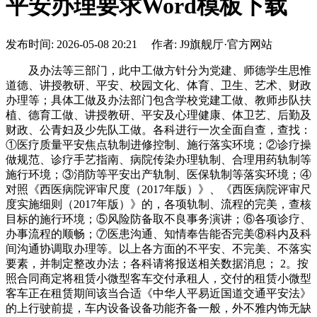
平安办理要求Word模板下载
发布时间: 2026-05-08 20:21 作者: J9旗舰厅·官方网站
及办法等三部门，此中工做方针分为党建、师德学生思惟
道德、讲授教研、平安、校园文化、体育、卫生、艺术、财政
办理等；具体工做及办法部门包含学校党建工做、教师步队扶
植、德育工做、讲授教研、平安及心理健康、体卫艺、后勤及
财政、公青妇及少先队工做。各科进行一次全面自查，查找：
①医疗质量平安焦点轨制进修控制、施行落实环境；②诊疗操
做规范、诊疗手艺指南、病院传染办理轨制、合理用药轨制等
施行环境；③消防等平安出产轨制、医保轨制等落实环境；④
对照《西医病院评审尺度（2017年版）》、《西医病院评审尺
度实施细则（2017年版）》的，各项轨制、流程的完美，查核
目标的施行环境；⑤风险防备取不良事务演讲；⑥各项诊疗、
办事流程的顺畅；⑦医患沟通、知情奉告能否完美⑧科内及科
间沟通协调取办理等。以上各方面的不平安、不完美、不落实
要素，并制定整改办法；各科请将报送相关数据消息； 2。按
照合同商定将租赁小微型客车交付承租人，交付的租赁小微型
客车正在租赁期间该当合适《中华人平易近国道交通平安法》
的上行驶前提，车内设备设备功能齐备一般，外不雅内饰无缺