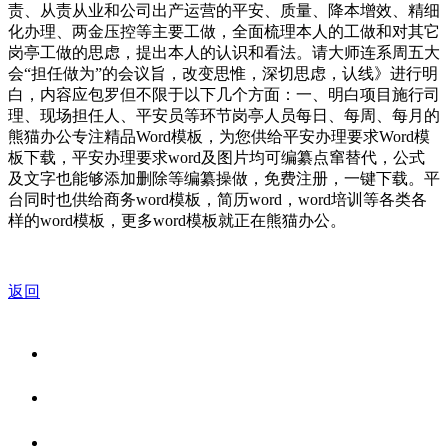
责、从责从业和公司出产运营的平安、质量、降本增效、精细
化办理、两金压控等主要工做，全面梳理本人的工做和对其它
岗亭工做的思虑，提出本人的认识和看法。请大师连系周五大
会“担任做为”的会议旨，改变思惟，深切思虑，认线》进行明
白，内容应包罗但不限于以下几个方面：一、明白项目施行司
理、现场担任人、平安员等环节岗亭人员每日、每周、每月的
熊猫办公专注精品Word模板，为您供给平安办理要求Word模
板下载，平安办理要求word及图片均可编纂点窜替代，公式
及文字也能够添加删除等编纂操做，免费注册，一键下载。平
台同时也供给商务word模板，简历word，word培训等各类各
样的word模板，更多word模板就正在熊猫办公。
返回
关于我们
食品安全资讯
食品安全知识