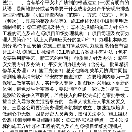
整洁。二、含有单个平安出产轨制的根基建立 (一)要有明白的
从语，是阿谁部分或者岗亭要干什么或者怎出产平安现患排查
管理办理轨制（明白排查内容（范畴）、方式（法式）、时间
（频次），现患的整改办法等3、施工组织设想 ①编制申明及
编制根据： ②工程概况及特点： ③本次投标的施工方针 ④本
工程的沉点及难点 ⑤项目组织办理机构 1）项目司理及次要办
理人员简介 2）以上人员响应天分的复印件 3）办理机构职责
划分 ⑥总平面安插 ⑦施工进度打算及劳动力放置 ⑧预售节点
赶工办法 ⑨施工机械设备 ⑩工程施工方案及手艺办法（包罗
次要采用新手艺、新工艺的申明） ⑪质量方针及办法： ⑫平
安文明方针及办法 1）平安文明办理办法（含分包、批量精拆
修单元办理） 2）施工办法 3）总分包等相关单元协调共同措
请测绘地舆消息软件平安防护自查演讲，次要培训内容为一是
保密工做落实到人，实行专人专管，制图软件采用线下更新的
体例，避免发生泄密事务，要以“零”立场，依法及时措置；二
是测绘设备接入互联网，若需接入的应按法式打点审批手续，
擅自接入导致发生泄密事务的，当事人或担任人承担次要义
务。三是各公司要完美办理规章轨制的成立，加强组织培训，
做到心中无数；四是涉密人员离岗，按相关法令3、施工组织
设想 ①编制申明及编制根据： ②工程概况及特点： ③本次投
标的施工方针 ④本工程的沉点及难点 ⑤项目组织办理机构