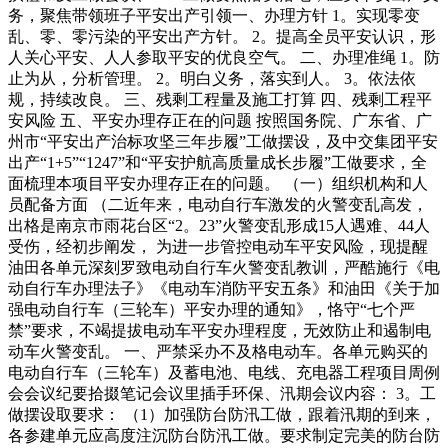
务，聚焦带领班子平安出产引领一、办理方针 1。实现零变
乱、零、零污染的平安出产方针。 2。提高全员平安认识，形
人关心平安、人人参取平安的优良空气。 二、办理准绳 1。防
止为从，分析管理。 2。明白义务，落实到人。 3。依法依
规，持续改良。 三、残剩工程量及施工打算 四、残剩工程平
安风险 五、平安办理存正在的问题 按照国务院、广东省、广
州市“平安出产治标攻坚三年步履”工做摆设，及中交集团平安
出产“1+5”“1247”和“平安护航高质量成长步履”工做要求，全
面梳理本项目平安办理存正在的问题。 （一）组织机构和人
员配备方面 （二近年来，电动自行车激发的火警变乱高发，
出格是南京市雨花台区“2。23”火警变乱形成15人遇难、44人
受伤，经初步阐发， 为进一步管控电动车平安风险，现提醒
油田各单元深刻罗致电动自行车火警变乱教训，严酷施行《电
动自行车办理法子》《电动车消防平安五条》和油田《关于加
强电动自行车（三轮车）平安办理的通知》，恪守“七个严
禁”要求，不竭提拔电动车平安办理程度，无效防止和遏制电
动车火警变乱。 一、严禁采办不及格电动车。各单元购买的
电动自行车（三轮车）及蓄电池、电线、充电器工程项目周例
会会议纪要拾掇笔记会议里插手环保、汛期会议内容： 3。工
做摆设取要求： （1）加强防台防汛工做，跟着汛期的到来，
各参建单元应高度注沉防台防汛工做。要求制定完美的防台防