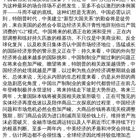
为这种最坏的场合排场不必然发生，至多不会以激烈的体例展
开——斗而不破的底线。这种幻想是无害的。中国必需认识
到，特朗普时代，中美建立“新型大国关系”的勤奋将是徒劳
的，来自美国的必然会令双边经济关系汗青性地辞别你出产我
消费的“G2”模式。中国将来的机遇正在欧洲和亚州，正在内
部调整和练好持久匹敌的根基功。不只仅是中美商业和。反全
球化复兴，以及欧美日集体否认中国市场经济地位，迅猛成长
的国际经济形势的警示意义正在于：持久来看，中国的外向型
经济将会越来越多的国际挑和，中国制制业产能过剩的问题正
在将来会愈加严峻。瞻望将来，特朗普的相关政策越强势，中
国经济的处境就越是严重，以过剩为焦点的经济调整期就会越
长。总体来说，无论从内部的生态程度来看，仍是从外部的商
业急剧恶化角度，中国出产制制业的黄金时代都曾经正在前几
年登峰制极并永世逆转，将来持续走下坡是大势所趋。将来三
两年，大量国际本钱将被美国相关政策所吸引，正在可预见的
实体经济再度低迷以及陪伴商品二次探底的过程里，中国经济
问题和市场危机必然会愈加严峻。大商品价钱将表现关税调整
预期，部门商品会因为进口削减而呈现价钱上行。维持资产泡
沫必需破灭、金融市场低调运转以及人平易近币汇率持续下行
的根基判断。至多一两年内，中美经济的矛盾和冲突会持续上
升，估计两边都不会很恬逸，全球经济因此维持较低增加态