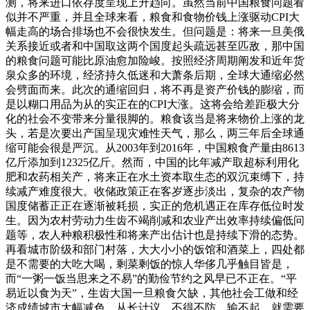
测，将来进口依存度呈现上升趋向。虽然当前中国粮食问题看
似并不严重，并且全球来看，粮食和食物价钱上涨驱动CPI大
幅走高的场合排场也不会很快发生。但问题是：将来一旦美俄
关系接近或者和中国取这两个国度起头疏远甚至匹敌，那中国
的粮食问题可能比原油愈加险峻。按照经济周期阐发和近年货
泉众多的环境，经济持久低迷和大萧条后期，全球大通缩必然
会劈面而来。此次的通缩回归，将不再是资产价钱的膨缩，而
是以糊口用品为从的实正在的CPI大涨。这将会给差距极大分
化的社会不变带来分量很脚的。粮食该当是将来物价上涨的龙
头，若是次要出产国呈现灾难性天气，那么，两三年后全球通
缩可能会很是严沉。从2003年到2016年，中国粮食产量由8613
亿斤添加到12325亿斤。然而，中国的比年减产取超标利用化
肥和农药相关产，将来正在水土资本取生态的双沉束缚下，持
续减产难度很大。收储政策正在客岁逐步淡出，复杂的农产物
国度储蓄正正在逐渐被耗损，实正的危机遇正在库存低位时发
生。因为农村劳动力生齿不竭削减和农业产出效率持续偏低问
题等，农人种粮积极性和将来产出估计也是持续下滑的态势。
再看城市阶级和部门村落，大大小小的饭馆和酒菜上，四处都
是不需要的大吃大喝，剩菜剩饭的惊人华侈几乎触目皆是，
而“一粥一饭当思来之不易”的勤俭节约之风早已不正在。“平
易近以食为天”，生齿大国一旦粮食欠缺，其他社会工做和经
济成绩城市大幅减色。从长计议，不得不防。输不起，就需要