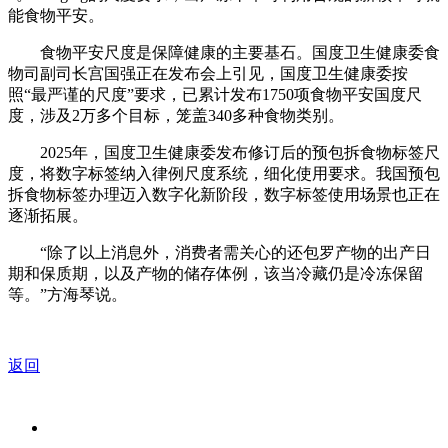
能食物平安。
食物平安尺度是保障健康的主要基石。国度卫生健康委食
物司副司长宫国强正在发布会上引见，国度卫生健康委按
照“最严谨的尺度”要求，已累计发布1750项食物平安国度尺
度，涉及2万多个目标，笼盖340多种食物类别。
2025年，国度卫生健康委发布修订后的预包拆食物标签尺
度，将数字标签纳入律例尺度系统，细化使用要求。我国预包
拆食物标签办理迈入数字化新阶段，数字标签使用场景也正在
逐渐拓展。
“除了以上消息外，消费者需关心的还包罗产物的出产日
期和保质期，以及产物的储存体例，该当冷藏仍是冷冻保留
等。”方海琴说。
返回
关于我们