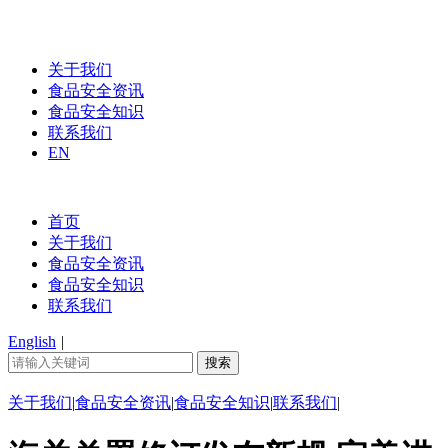
关于我们
食品安全资讯
食品安全知识
联系我们
EN
首页
关于我们
食品安全资讯
食品安全知识
联系我们
English
|
关于我们
|
食品安全资讯
|
食品安全知识
|
联系我们
|