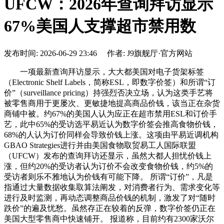
UFCW：2026年查询拜访显示
67%美国人支撑超市禁用数
发布时间: 2026-06-29 23:46 作者: J9旗舰厅·官方网站
一项最新查询拜访显示，大大都美国对电子货架标签
（Electronic Shelf Labels，简称ESL，即数字价签）和所谓“订
价”（surveillance pricing）持强烈否决立场，认为这类手艺将
被零售商用于更屡次、更敏捷地提高商品价钱，该当正在杂货
商铺中被。约67%的美国人认为应正在超市禁用ESL和订价手
艺，此中65%的受访选平易近认为数字价签会推高食物价钱，
68%的人认为订价同样会导致价钱上涨。这项由平易近调机构
GBAO Strategies进行并由美国食物取贸易工人国际联盟
（UFCW）发布的查询拜访还显示，虽然大都人担忧价钱上
涨，但约20%的受访者认为订价不会改变食物价钱，约5%的
受访者则乐不雅地认为价钱有可能下降。 所谓“订价”，凡是
指通过大量数据收集取算法阐发，对消费者行为、需求变化等
进行及时监测，再动态调整商品价钱的机制，激发了对“随时
跌价”的遍及忧愁。虽然存正在较着的反弹，数字价签仍正在
美国大型零售商中快速铺开。 报道称，目前约有2300家沃尔