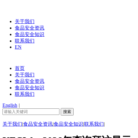
关于我们
食品安全资讯
食品安全知识
联系我们
EN
首页
关于我们
食品安全资讯
食品安全知识
联系我们
English
|
关于我们
|
食品安全资讯
|
食品安全知识
|
联系我们
|