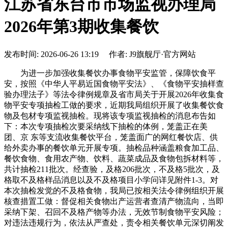
江苏省东台市市场监视办理局
2026年第3期收集餐饮
发布时间: 2026-06-26 13:19 作者: J9旗舰厅·官方网站
为进一步加强收集餐饮办事食物平安监管，保障饮食平
安，按照《中华人平易近国食物平安法》、《食物平安抽样查
验办理法子》等法令律例规章及省市局关于开展2026年收集食
物平安专项抽检工做的要求，近期我局组织开展了收集餐饮食
物及包材专项监视抽检。现将该专项监视抽检的消息布告如
下：本次专项抽检次要采纳线下抽检的体例，笼盖正在美
团、京 东等支流收集餐饮平台，笼盖面广的网红餐饮店、供
给外卖办事的餐饮单元开展专项。抽检品种涵盖粮食加工品、
餐饮食物、食用农产物、饮料、蔬菜成品及食物包拆材料等，
共计抽检211批次。经查验，及格206批次，不及格5批次，及
格取不及格样品消息以及不及格项目小学问详见附件1-3。对
本次抽检发觉的不及格食物，我局已按相关法令律例组织开展
核查措置工做：督促相关食物出产运营者查清产物流向，当即
采纳下架、召回不及格产物等办法，无效节制食物平安风险；
对违法违规行为，依法从严查处，责令相关餐饮单元深切阐发