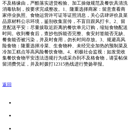
不及格缘由，严酷落实进货检验、加工操做规范及餐饮具清洗
消毒轨制，按要求完成整改。1、隆重选择商家：留意查看商
家停业执照、食物运营许可证等证照消息，关心店肆评价及菜
品原材料公示环境，鉴别收集宣传，不盲目跟风打卡。2、留
意配送平安：尽量拔取近距离的餐饮单元订购，缩短食物配送
时间。收到餐食后，查抄包拆能否完整、食安封签能否无缺、
餐食能否被污染，并及时食用，勿长时间存放。3、规避高风
险食物：隆重选择冷菜、生食物种、未经完全加热的预制菜及
冷加工糕点等高风险餐饮食物。4、积极社会监视：如发觉收
集餐饮食物平安违法违规行为或采办到不及格食物，请妥帖保
留消费凭证，并及时拨打12315热线进行赞扬举报。
返回
关于我们
食品安全资讯
食品安全知识