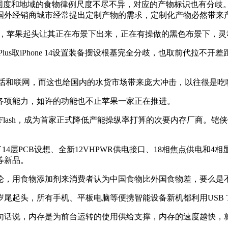
度和地域的食物律例尺度不尽不异，对应的产物标识也有分歧
国外经销商城市经常提出定制产物的需求，定制化产物必然带来
灵动岛愈加放飞，苹果起头让其正在布景下出来，正在有操做的黑色布景
us取iPhone 14设置装备摆设根基完全分歧，也取前代拉不开差距
现通话和联网，而这也给国内的水货市场带来庞大冲击，以往很是吃喷
项能力，如许的功能也不止苹果一家正在推进。
ash，成为首家正式降低产能操纵率打算的次要内存厂商。铠侠也紧
采用了14层PCB设想、全新12VHPWR供电接口、18相焦点供电
表等新品。
，用食物添加剂来消费者认为中国食物比外国食物差，要么是
起头，所有手机、平板电脑等便携智能设备新机都利用USB Ty
话说，内存是为前台运转的使用供给支撑，内存的速度越快，就