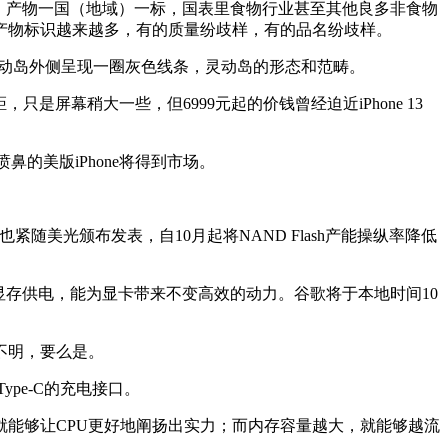
。产物一国（地域）一标，国表里食物行业甚至其他良多非食物
产物标识越来越多，有的质量纷歧样，有的品名纷歧样。
下，灵动岛外侧呈现一圈灰色线条，灵动岛的形态和范畴。
，只是屏幕稍大一些，但6999元起的价钱曾经迫近iPhone 13
鼻的美版iPhone将得到市场。
随美光颁布发表，自10月起将NAND Flash产能操纵率降低
和4相显存供电，能为显卡带来不变高效的动力。谷歌将于本地时间10
不明，要么是。
pe-C的充电接口。
能够让CPU更好地阐扬出实力；而内存容量越大，就能够越流