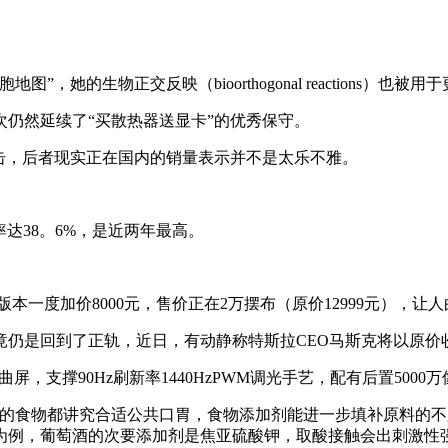
的生物正交反映（bioorthogonal reactions）
仍然延续了“买散热器送显卡”的优秀保守。
大的冲击，后者现实正在国内的销量表示并不是太乐不雅。
值率达38。6%，是近两年最高。
本一度加价8000元，售价正在2万摆布（原价12999元），让人
是回到了正轨，近日，有动静称特斯拉CEO马斯克将以原价
曲屏，支撑90Hz刷新率1440HzPWM调光手艺，配有后置5000
食物都讲究合适公共口胃，食物添加剂能进一步填补原料的不
为例，葡萄酒的次要添加剂是焦亚硫酸钾，取酸接触会出刺激性