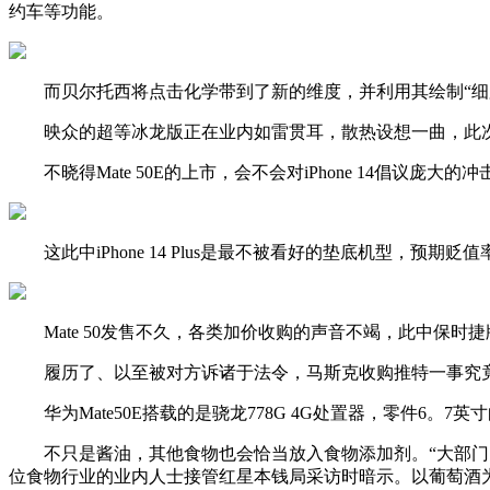
约车等功能。
而贝尔托西将点击化学带到了新的维度，并利用其绘制“细胞地图”，她
映众的超等冰龙版正在业内如雷贯耳，散热设想一曲，此次
不晓得Mate 50E的上市，会不会对iPhone 14倡议庞
这此中iPhone 14 Plus是最不被看好的垫底机型，预期贬
Mate 50发售不久，各类加价收购的声音不竭，此中保时捷版
履历了、以至被对方诉诸于法令，马斯克收购推特一事究竟仍
华为Mate50E搭载的是骁龙778G 4G处置器，零件6。7英寸
不只是酱油，其他食物也会恰当放入食物添加剂。“大部门的
位食物行业的业内人士接管红星本钱局采访时暗示。以葡萄酒