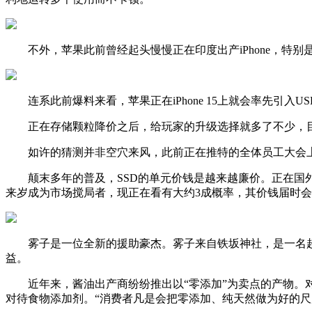
不外，苹果此前曾经起头慢慢正在印度出产iPhone，特别是iP
连系此前爆料来看，苹果正在iPhone 15上就会率先引入US
正在存储颗粒降价之后，给玩家的升级选择就多了不少，目前20
如许的猜测并非空穴来风，此前正在推特的全体员工大会上，
颠末多年的普及，SSD的单元价钱是越来越廉价。正在国外市场，部门2
来岁成为市场搅局者，现正在看有大约3成概率，其价钱届时会
雾子是一位全新的援助豪杰。雾子来自铁坂神社，是一名超
益。
近年来，酱油出产商纷纷推出以“零添加”为卖点的产物。对
对待食物添加剂。“消费者凡是会把零添加、纯天然做为好的