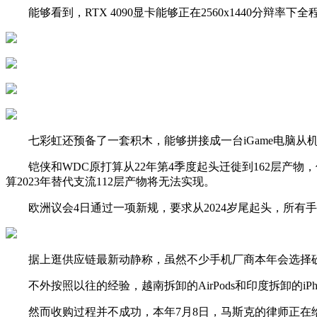
能够看到，RTX 4090显卡能够正在2560x1440分辩率下全
七彩虹还预备了一套积木，能够拼接成一台iGame电脑从
铠侠和WDC原打算从22年第4季度起头迁徙到162层产物，
算2023年替代支流112层产物将无法实现。
欧洲议会4日通过一项新规，要求从2024岁尾起头，所有手机、
据上逛供应链最新动静称，虽然不少手机厂商本年会选择砍单，
不外按照以往的经验，越南拆卸的AirPods和印度拆卸的iP
然而收购过程并不成功，本年7月8日，马斯克的律师正在给