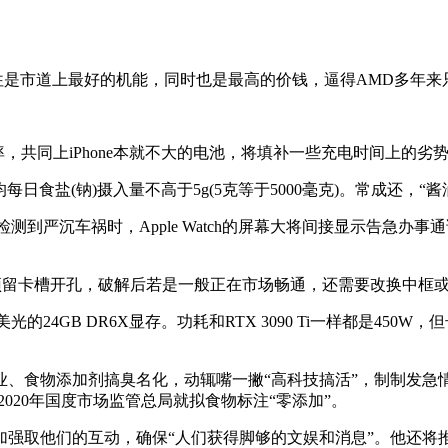
往往是市道上最好的机能，同时也是最高的价钱，逼得AMD多年
率，共同上iPhone本就不大的电池，将填补一些充电时间上的劣
均每日食盐(钠)摄入量不高于5g(5克等于5000毫克)。常成还
检测到严沉车祸时，Apple Watch的屏幕大将间接显示告急办事
并没有预留卡槽开孔，破解后若是一般正在市场畅通，还需要改换中
美光的24GB DR6X显存。功耗和RTX 3090 Ti一样都是450
食物添加剂搞臭名化，动辄嘴一撇“高科技搞活”，制制发急情
020年国度市场监管总局就拟食物标注“零添加”。
取他们的互动，确保“人们获得脚够的文娱和消息”。他还将