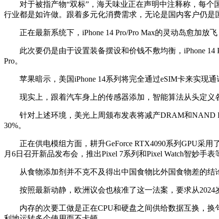
对于被指产物“双标”，海天味业正在声明中注释称，每个国
行业都是如许做。跟着多元化消费需求，无论是国内客户仍是
正在最新系统下，iPhone 14 Pro/Pro Max的
此次要仍是由于设置装备摆设和价钱不敷均衡，iPhone 14 Pl
Pro。
苹果暗示，美国iPhone 14系列将完全通过eSIM卡来实
现实上，跟着汽车身上的传感器添加，智能算法从头定义各
针对上述环境，美光上周颁布发表将减产DRAM和NAND Fl
30%。
正在供电模组方面，耕升GeForce RTX4090系列GPU
月6日召开新品发布会，推出Pixel 7系列和Pixel Watch智妙手
从食物添加剂并不克不及得出中国食物比外国食物差的结论
按照最新动静，欧洲议会也核准了这一法案，要求从2024岁尾
内存的次要工做是正在CPU和硬盘之间供给数据互换，换句
利地运转多个使用而不卡顿。