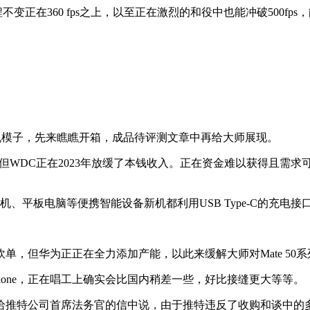
程不变正在360 fps之上，以至正在激烈的和役中也能冲破500f
机模子，先来瞧瞧开箱，成品待评测文章中再给大师展现。
但WDC正在2023年放缓了本钱收入。正在资金难以获得且需求
平板电脑等便携智能设备新机都利用USB Type-C的充电接
但华为正正在全力添加产能，以此来缓解大师对Mate 50
hone，正在唱工上确实会比国内稍差一些，好比接缝更大等等。
推特公司首席法务官的信中说，由于推特违反了收购和谈中的