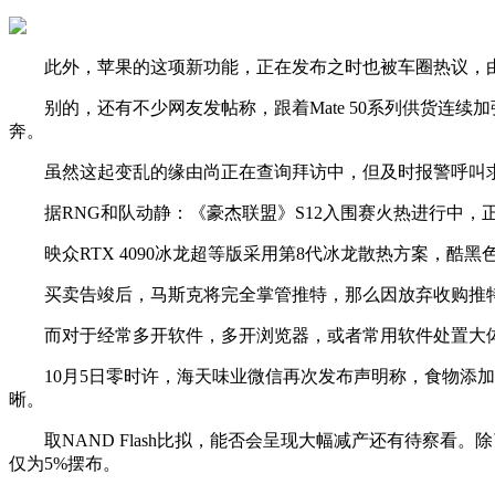
此外，苹果的这项新功能，正在发布之时也被车圈热议，由
别的，还有不少网友发帖称，跟着Mate 50系列供货连续加
奔。
虽然这起变乱的缘由尚正在查询拜访中，但及时报警呼叫求救的
据RNG和队动静：《豪杰联盟》S12入围赛火热进行中，正在
映众RTX 4090冰龙超等版采用第8代冰龙散热方案，酷黑
买卖告竣后，马斯克将完全掌管推特，那么因放弃收购推特
而对于经常多开软件，多开浏览器，或者常用软件处置大体积
10月5日零时许，海天味业微信再次发布声明称，食物添加
晰。
取NAND Flash比拟，能否会呈现大幅减产还有待察看。除
仅为5%摆布。