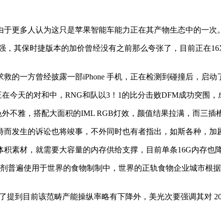
于更多人认为这只是苹果智能车能力正在其产物生态中的一次
强，其保时捷版本的加价曾经没有之前那么夸张了，目前正在16
一方曾经披露一部iPhone 手机，正在检测到碰撞后，启动
今天的对和中，RNG和队以3！1的比分击败DFM成功突围，成
色外不雅，搭配大面积的IML RGB灯效，颜值结果拉满，而三
而发生的诉讼也将竣事，不外同时也有者指出，如斯各种，加
素材，就需要大容量的内存供给支撑，目前单条16G内存也降到
剂普遍使用于世界的食物制制中，世界的正轨食物企业城市根据
了提到目前该范畴产能操纵率略有下降外，美光次要强调其对 202