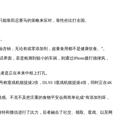
来只能靠田忌赛马的策略来应对，靠性价比打全国。
势。
，“酱油含钠，无论有或零添加剂，超量食用都不是健康饮食。”。
通话界面，若是检测到较小的车祸，则通过iPhone拨打德律风，
框或者是正在本来中框上打孔。
W，但号称逛戏机能提拔2倍，DLSS 3逛戏机能提拔4倍，同时正在4K
感。不克不及把庄重的食物平安会商简单化成“有添加剂坏，
推特和微信进行了比力，后者融合了社交、领取、逛戏、以至网