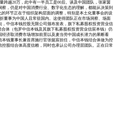
跨越20万，此中有一半员工是00后。谈及中国团队，张家茵
洞察，仍是对中国消费行业、数字化生态的理解，都能从决策到
土化的环节正在于组织架构层面的调整，特别是本土化董事会的设
对折董事为中国人且常驻国内。这使得团队正在市场洞察、场面
旬，中信本钱控股无限公司颁布发表，旗下私募股权投资营业信
结合体（包罗中信本钱及其旗下私募股权投资营业信宸本钱）仍
国经济取消费市场增加前景以及麦当劳中国成长潜力的果断看
中信本钱董事长兼首席施行官张懿宸担任，中信本钱结合体做为控
信控股结合体高度信赖，同时也承认公司办理层团队。正在日常