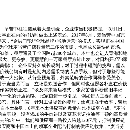
坚苦中往往储藏着大量机缘，企业该当积极把握。”8月1日，
事正在内的群访时做出上述表述。2017年8月，麦当劳中国完
，“金拱门”以“全球品牌+当地运营”的模式，实现正在中国
成为全球麦当劳门店数量第二多的市场，也是成长最快的市场。
的3倍，餐厅遍及了全国跨越280个城市。本年也会进入青海和地
更强大、更夸姣、更聪慧的一万家餐厅方针出发，对日均开2至3家
家茵指出，企业应持久成长规划，对于过程中碰到的挑和，需以
，价钱促销有时是短期内必需采纳的应敌手段，但对于那些可能
当成一大劣势。从行业视角看，外卖范畴的合作同样备受关心。
对于麦当劳而言，立场是欢送合作，但同时也但愿各朴直在价钱
作劣势所正在。”谈及将来新店模式，张家茵告诉磅礴旧事记
非单一化的开店策略。张家茵进一步引见，例如进入主要商圈时，
形态。具体而言，针对工做场景的餐厅，焦点正在于效率，聚焦
来自本土采购，8年来本土供应商的数量占比提拔至六成。”麦当
的白羽鸡、没有添加的牛肉饼以及葵花卡诺拉油等丰硕的高质量
的5年中，我们和供应商一路投入跨越120亿元，打制供应链
供应商和中国本土的领军企业配合打制的供应链收集，“麦当劳