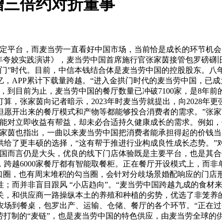
增三倍约对折董事
平台，而麦当劳一直看好中国市场，当前恰是成长的环节机会，
年夸姣实践演讲》，麦当劳中国首席施行官张家茵接管包罗磅礴旧
门”时代。目前，中信本钱结合体是麦当劳中国的控股股东。八年来
亿，APP累计下载量跨越。“进入金拱门时代的麦当劳中国，已
到目前为止，麦当劳中国的餐厅数量已冲破7100家，是8年前
，张家茵向记者暗示，2023年时麦当劳就提出，向2028年
但愿开出来的餐厅模式和产物等都能够投合消费者的需求。”张
可能对立即收益有帮益，却未必合适持久健康成长的需求。例如
张家茵也指出，一曲以来麦当劳中国把消费者能承担得起的价钱
供给了更丰硕的选择，“这有帮于推进行业构成良性成长态势。”
中国而言仍是大头，优良的线下门店体验既是主要平台，也是其合
跨越6000家餐厅都有智能取餐柜。正在餐厅开设模式上，而
糊口圈，也有周末堆积的勾当圈，会针对分歧场景婚配响应的门店
；而并非盲目跟风 “小店趋向”。“麦当劳中国跨越九成的食材
关，和供应商一路操纵本土的养殖和种植的劣势，优选了非笼养
场到餐桌，包罗出产、运输、仓储、餐厅的各个环节。“正在过去
劳打制的“麦链”，也是麦当劳中国的特色供应，由麦当劳全球的