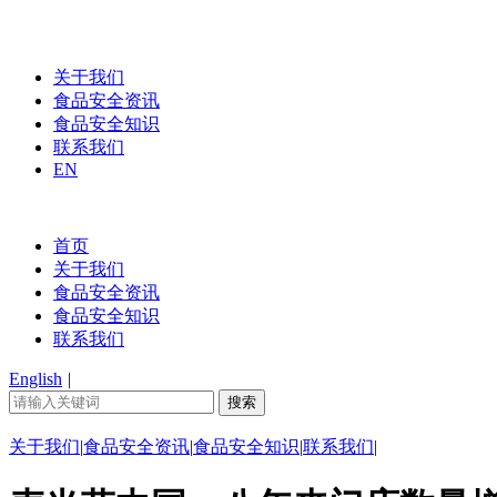
关于我们
食品安全资讯
食品安全知识
联系我们
EN
首页
关于我们
食品安全资讯
食品安全知识
联系我们
English
|
关于我们
|
食品安全资讯
|
食品安全知识
|
联系我们
|