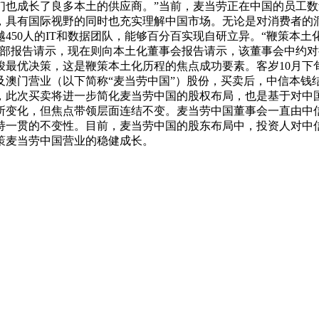
也成长了良多本土的供应商。”当前，麦当劳正在中国的员工数量
，具有国际视野的同时也充实理解中国市场。无论是对消费者的
450人的IT和数据团队，能够百分百实现自研立异。“鞭策本
总部报告请示，现在则向本土化董事会报告请示，该董事会中约
竣最优决策，这是鞭策本土化历程的焦点成功要素。客岁10月下
及澳门营业（以下简称“麦当劳中国”）股份，买卖后，中信本钱
，此次买卖将进一步简化麦当劳中国的股权布局，也是基于对中
有所变化，但焦点带领层面连结不变。麦当劳中国董事会一直由
持一贯的不变性。目前，麦当劳中国的股东布局中，投资人对中
策麦当劳中国营业的稳健成长。