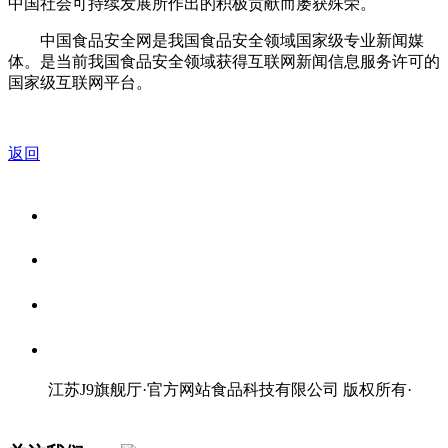
中国社会可持续发展所作出的积极贡献而屡获殊荣。
中国食品安全网是我国食品安全领域国家级专业新闻媒
体。是当前我国食品安全领域获得互联网新闻信息服务许可的
国家级互联网平台。
返回
关于我们
食品安全资讯
食品安全知识
联系我们
江苏J9旗舰厅·官方网站食品科技有限公司 版权所有
·
网站地图