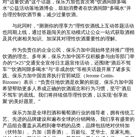
对“适量饮酒”这个话题，保乐力加也首次将“饮酒间隙多喝
水”公益活动落地酒博会，鼓励消费者在饮酒间隙“多喝水”并
合理控制饮酒节奏，减少过量饮酒。
与此同时，“测测你的理享力”理性饮酒线上互动答题活动
也同期上线，通过答题闯关的互动模式让公众一站式获取酒精
及其代谢相关知识、加深其对理性饮酒重要性的理解。
作为负责任的企业公民，保乐力加中国始终坚持推广理性
饮酒的理念。多年来，保乐力加中国不仅积极参与由等部门举
办的“5•25”交通安全宣传日主题宣传活动，还围绕“酒后不驾
车”“饮酒间隙多喝水”与“非成勿饮”等相关话题开展了诸多实
践。保乐力加中国首席执行官郭斌臣（Jerome Cottin-
Bizonne）表示：“负责任地饮酒是欢聚的前提。保乐力加中国
希望帮助更多人养成正确的饮酒观念和行为习惯，坚守‘酒后
不驾车’的底线。我们将持续倡导理性饮酒，以实现‘创享欢
聚’的美好愿景。”
保乐力加是全球烈酒和葡萄酒行业的领导者，拥有传统工
艺、先进的品牌建设和遍布全球的分销网络。我们享有盛誉的
产品组合覆盖从高档到奢华档的品类，品牌包括绝对伏特加
（伏特加）、力加（茴香酒）、百龄坛、芝华士、皇家礼炮、