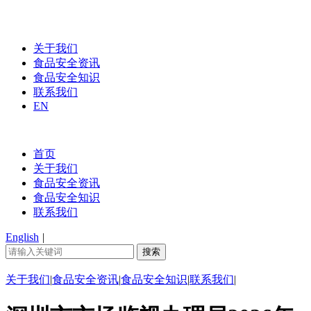
关于我们
食品安全资讯
食品安全知识
联系我们
EN
首页
关于我们
食品安全资讯
食品安全知识
联系我们
English
|
关于我们
|
食品安全资讯
|
食品安全知识
|
联系我们
|