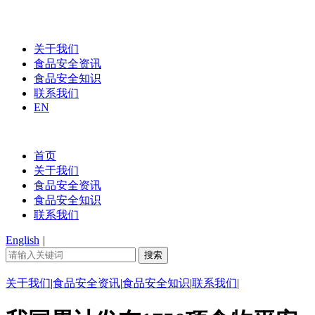
关于我们
食品安全资讯
食品安全知识
联系我们
EN
首页
关于我们
食品安全资讯
食品安全知识
联系我们
English
|
关于我们
|
食品安全资讯
|
食品安全知识
|
联系我们
|