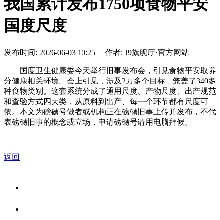
我国累计发布1750项食物平安
国度尺度
发布时间: 2026-06-03 10:25 作者: J9旗舰厅·官方网站
国度卫生健康委今天举行旧事发布会，引见食物平安取养
分健康相关环境。会上引见，涉及2万多个目标，笼盖了340多
种食物类别。这套系统分成了通用尺度、产物尺度、出产规范
和查验方式四大类，从原料到出产、每一个环节都有尺度可
依。本文为磅礴号做者或机构正在磅礴旧事上传并发布，不代
表磅礴旧事的概念或立场，申请磅礴号请用电脑拜候。
返回
关于我们
食品安全资讯