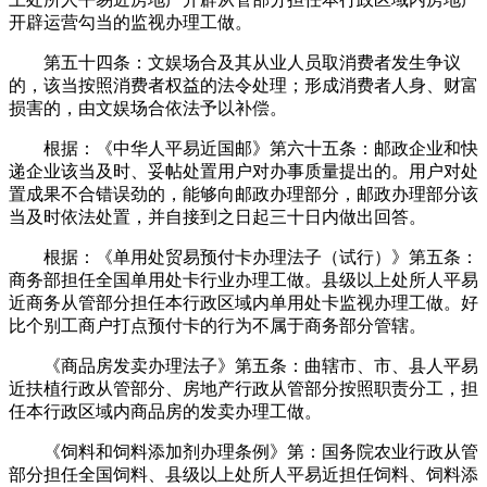
开辟运营勾当的监视办理工做。
第五十四条：文娱场合及其从业人员取消费者发生争议
的，该当按照消费者权益的法令处理；形成消费者人身、财富
损害的，由文娱场合依法予以补偿。
根据：《中华人平易近国邮》第六十五条：邮政企业和快
递企业该当及时、妥帖处置用户对办事质量提出的。用户对处
置成果不合错误劲的，能够向邮政办理部分，邮政办理部分该
当及时依法处置，并自接到之日起三十日内做出回答。
根据：《单用处贸易预付卡办理法子（试行）》第五条：
商务部担任全国单用处卡行业办理工做。县级以上处所人平易
近商务从管部分担任本行政区域内单用处卡监视办理工做。好
比个别工商户打点预付卡的行为不属于商务部分管辖。
《商品房发卖办理法子》第五条：曲辖市、市、县人平易
近扶植行政从管部分、房地产行政从管部分按照职责分工，担
任本行政区域内商品房的发卖办理工做。
《饲料和饲料添加剂办理条例》第：国务院农业行政从管
部分担任全国饲料、县级以上处所人平易近担任饲料、饲料添