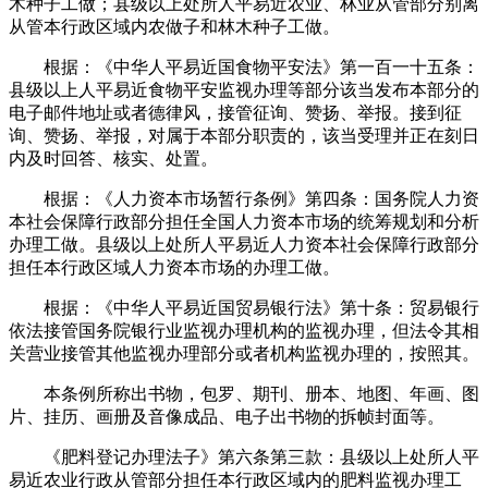
木种子工做；县级以上处所人平易近农业、林业从管部分别离
从管本行政区域内农做子和林木种子工做。
根据：《中华人平易近国食物平安法》第一百一十五条：
县级以上人平易近食物平安监视办理等部分该当发布本部分的
电子邮件地址或者德律风，接管征询、赞扬、举报。接到征
询、赞扬、举报，对属于本部分职责的，该当受理并正在刻日
内及时回答、核实、处置。
根据：《人力资本市场暂行条例》第四条：国务院人力资
本社会保障行政部分担任全国人力资本市场的统筹规划和分析
办理工做。县级以上处所人平易近人力资本社会保障行政部分
担任本行政区域人力资本市场的办理工做。
根据：《中华人平易近国贸易银行法》第十条：贸易银行
依法接管国务院银行业监视办理机构的监视办理，但法令其相
关营业接管其他监视办理部分或者机构监视办理的，按照其。
本条例所称出书物，包罗、期刊、册本、地图、年画、图
片、挂历、画册及音像成品、电子出书物的拆帧封面等。
《肥料登记办理法子》第六条第三款：县级以上处所人平
易近农业行政从管部分担任本行政区域内的肥料监视办理工