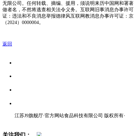
无限公司。任何转载、摘编、援用，须说明来历中国网和署著
做者名，不然将逃查相关法令义务。互联网旧事消息办事许可
证：违法和不良消息举报德律风互联网教消息办事许可证：京
（2024）0000004。
返回
关于我们
食品安全资讯
食品安全知识
联系我们
江苏J9旗舰厅·官方网站食品科技有限公司 版权所有
·
网站地图
关注我们：