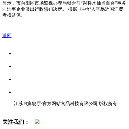
显示，市向阳区市场监视办理局就盒马“误将水仙当百合”事务
向涉事企业做出行政惩罚决定。 根据《中华人平易近国消费
者权益保。
返回
关于我们
食品安全资讯
食品安全知识
联系我们
江苏J9旗舰厅·官方网站食品科技有限公司 版权所有
·
网站地图
关注我们：