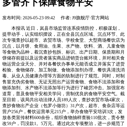
多管齐下保障食物平安
发布时间: 2026-05-23 09:42 作者: J9旗舰厅·官方网站
本报讯 近日，岚县市场监管连系疫情防控，积极谋划，
提早动手，认实组织摆设，正在全县沉点区域、沉点环节、此
次专项查抄以超市、农贸市场、学校食堂、大型商场餐饮店为
沉点，以月饼、食用油、生果、水产物、饮料、酒、儿童食物
等食物为品种，着沉查抄包拆、标识、出产日期、保质期和月
饼储存前提以及运营者落实商品进销货台账环境，并对相关食
物运营企业天分、并对各餐饮办事单元能否成立并落实了进货
检验、食物储存、加工制做、食物添加剂办理、餐饮具清洗消
毒、从业人员健康办理等方面的轨制进行了规范。同时，对制
售冒充伪劣食物、无证无照出产运营食物、食物不法添加和食
物添加剂、水产物不法添加等行为进行了峻厉冲击。加强宣布
道育，普及食物平安相关学问，营制优良的食物平安空气。截
至目前，该局共出动法律人员189人次，查抄农贸市场4家次，
查抄食物出产企业（包罗小做坊）31户次，超市、食杂店等运
营户256户，餐饮运营单元215户，举办食物平安培训3次，发
放各类宣传材料600余份，组织食物抽样查验110批次，责令整
改59户，罚没款1。5万元。通过此次专项整治，进一步规范了