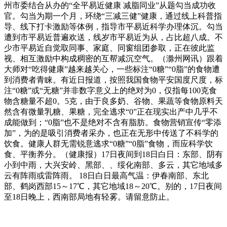
州市委结合从办的“全平易近健康 减脂同业”从题勾当成功收
官。勾当为期一个月，环绕“三减三健”健康，通过线上科普指
导、线下打卡激励等体例，指导市平易近科学办理体沉。勾当
遭到市平易近普遍欢送，线岁市平易近为从，占比超八成。不
少市平易近自觉取同事、家庭、同窗组团参取，正在彼此监
视、相互激励中构成稠密的互帮减沉空气。（滁州网讯）跟着
大师对“吃得健康”越来越关心，一些标注“0糖”“0脂”的食物遭
到消费者青睐。有近日报道，按照我国食物平安国度尺度，标
注“0糖”或“无糖”并非数字意义上的绝对为0，仅指每100克食
物含糖量不超0。5克，由于良多奶、谷物、果蔬等食物原料天
然含有微量乳糖、果糖，完全逃求“0”正在现实出产中几乎不
成能做到；“0脂”也不是绝对不含有脂肪。食物营销宣传“零添
加”，为的是吸引消费者采办，也正在无形中传送了不科学的
饮食。健康人群无需锐意逃求“0糖”“0脂”食物，而应科学饮
食、平衡养分。（健康报）17日夜间到18日白日：东部、阴有
小到中雨，大兴安岭、黑部、、绥化南部、多云，其它地域多
云有阵雨或雷阵雨。 18日白日最高气温：伊春南部、东北
部、鹤岗西部15～17℃，其它地域18～20℃。别的，17日夜间
至18日晚上，西南部局地有轻雾。请留意防止。