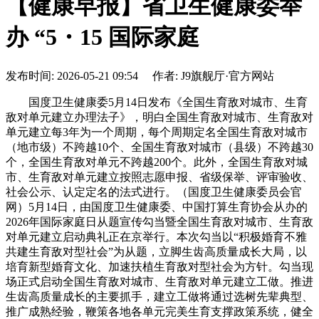
【健康早报】省卫生健康委举
办 “5・15 国际家庭
发布时间: 2026-05-21 09:54 作者: J9旗舰厅·官方网站
国度卫生健康委5月14日发布《全国生育敌对城市、生育
敌对单元建立办理法子》，明白全国生育敌对城市、生育敌对
单元建立每3年为一个周期，每个周期定名全国生育敌对城市
（地市级）不跨越10个、全国生育敌对城市（县级）不跨越30
个，全国生育敌对单元不跨越200个。此外，全国生育敌对城
市、生育敌对单元建立按照志愿申报、省级保举、评审验收、
社会公示、认定定名的法式进行。（国度卫生健康委员会官
网）5月14日，由国度卫生健康委、中国打算生育协会从办的
2026年国际家庭日从题宣传勾当暨全国生育敌对城市、生育敌
对单元建立启动典礼正在京举行。本次勾当以“积极婚育不雅
共建生育敌对型社会”为从题，立脚生齿高质量成长大局，以
培育新型婚育文化、加速扶植生育敌对型社会为方针。勾当现
场正式启动全国生育敌对城市、生育敌对单元建立工做。推进
生齿高质量成长的主要抓手，建立工做将通过选树先辈典型、
推广成熟经验，鞭策各地各单元完美生育支撑政策系统，健全