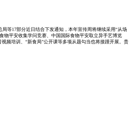
局等17部分近日结合下发通知，本年宣传周将继续采用“从场
外，食物平安收集学问竞赛、中国国际食物平安取立异手艺博览
视频培训、“新食局”公开课等多项从题勾当也将接踵开展。贵