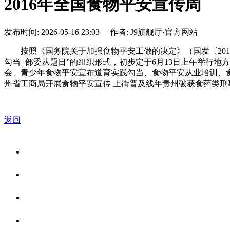
2016年全国食物平安宣传周
发布时间: 2026-05-16 23:03 作者: J9旗舰厅·官方网站
按照《国务院关于加强食物平安工做的决定》（国发〔2012
勾当+部委从题日”的组织形式，初步定于6月13日上午举行地
会、青少年食物平安宣布道育实践勾当、食物平安从业培训、食
州省工商局开展食物平安宣传 上街普及线年贵州破获食药类刑事案
返回
关于我们
食品安全资讯
食品安全知识
联系我们