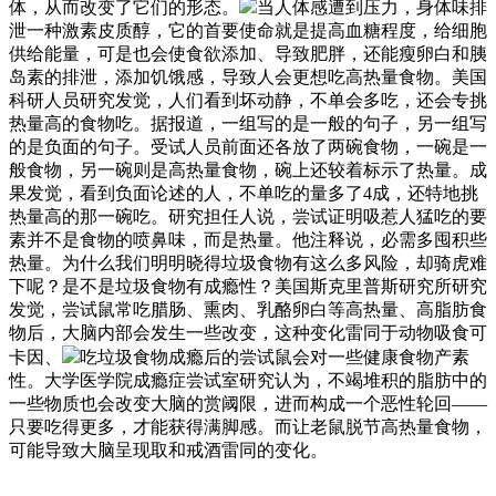
体，从而改变了它们的形态。
当人体感遭到压力，身体味排
泄一种激素皮质醇，它的首要使命就是提高血糖程度，给细胞
供给能量，可是也会使食欲添加、导致肥胖，还能瘦卵白和胰
岛素的排泄，添加饥饿感，导致人会更想吃高热量食物。美国
科研人员研究发觉，人们看到坏动静，不单会多吃，还会专挑
热量高的食物吃。据报道，一组写的是一般的句子，另一组写
的是负面的句子。受试人员前面还各放了两碗食物，一碗是一
般食物，另一碗则是高热量食物，碗上还较着标示了热量。成
果发觉，看到负面论述的人，不单吃的量多了4成，还特地挑
热量高的那一碗吃。研究担任人说，尝试证明吸惹人猛吃的要
素并不是食物的喷鼻味，而是热量。他注释说，必需多囤积些
热量。为什么我们明明晓得垃圾食物有这么多风险，却骑虎难
下呢？是不是垃圾食物有成瘾性？美国斯克里普斯研究所研究
发觉，尝试鼠常吃腊肠、熏肉、乳酪卵白等高热量、高脂肪食
物后，大脑内部会发生一些改变，这种变化雷同于动物吸食可
卡因、
吃垃圾食物成瘾后的尝试鼠会对一些健康食物产素
性。大学医学院成瘾症尝试室研究认为，不竭堆积的脂肪中的
一些物质也会改变大脑的赏阈限，进而构成一个恶性轮回——
只要吃得更多，才能获得满脚感。而让老鼠脱节高热量食物，
可能导致大脑呈现取和戒酒雷同的变化。