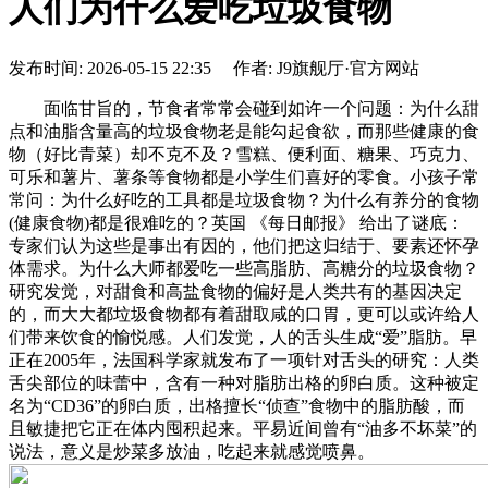
人们为什么爱吃垃圾食物
发布时间: 2026-05-15 22:35 作者: J9旗舰厅·官方网站
面临甘旨的，节食者常常会碰到如许一个问题：为什么甜
点和油脂含量高的垃圾食物老是能勾起食欲，而那些健康的食
物（好比青菜）却不克不及？雪糕、便利面、糖果、巧克力、
可乐和薯片、薯条等食物都是小学生们喜好的零食。小孩子常
常问：为什么好吃的工具都是垃圾食物？为什么有养分的食物
(健康食物)都是很难吃的？英国 《每日邮报》 给出了谜底：
专家们认为这些是事出有因的，他们把这归结于、要素还怀孕
体需求。为什么大师都爱吃一些高脂肪、高糖分的垃圾食物？
研究发觉，对甜食和高盐食物的偏好是人类共有的基因决定
的，而大大都垃圾食物都有着甜取咸的口胃，更可以或许给人
们带来饮食的愉悦感。人们发觉，人的舌头生成“爱”脂肪。早
正在2005年，法国科学家就发布了一项针对舌头的研究：人类
舌尖部位的味蕾中，含有一种对脂肪出格的卵白质。这种被定
名为“CD36”的卵白质，出格擅长“侦查”食物中的脂肪酸，而
且敏捷把它正在体内囤积起来。平易近间曾有“油多不坏菜”的
说法，意义是炒菜多放油，吃起来就感觉喷鼻。