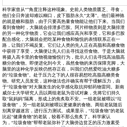
科学家曾从“”角度注释这种现象。史前人类物质匮乏、寻食，
他们全日奔波却难以糊口，皮下脂肪永久“太薄”。他们最神驰
的就是糖和脂肪，由于只要高热量食物能让他们下来。当我们
看到食物时，大脑就会排泄多巴胺。阿片样物质则是大脑排泄
的另一种化学物质，它会让我们感应高兴和享受，它和多巴胺
配合感化，大脑就会把吃某种食物和愉悦的表情联系正在一
路，让我们不竭反复。它们让人类的先人正在高脂和高糖食物
中获得了享受，大脑便让先人们去寻找这些食物。于是大脑就
将摄入高卡里的食物视做愉悦行为，批示人们去寻找高油脂高
糖分的食物。即便进化到今天，虽然食物的来历保障充脚，大
脑里的这种化学反映仍然存正在，叫我们仍然爱吃油大糖多
的“垃圾食物”。处于压力之下的人很容易想吃高脂高糖类食
物。研究人员发觉，这种做法也许确实有帮于缓解压力，由
于“垃圾食物”对大脑发生的化学感化取抗抑郁药物雷同。新南
威尔士大学研究人员以两组老鼠为尝试对象，先将它们持久
取“鼠妈妈”隔离，形成上的焦炙取不安。一组老鼠被喂以“垃
圾食物”，另一组老鼠则被喂以更健康的食物。两组老鼠随后
别离穿越迷宫，进行压力测试。成果显示，“垃圾食物”的老鼠
比起“健康食物”的老鼠，较着不那么焦炙了。科学家认
为，“垃圾食物”帮帮老鼠弥补了大脑傍边贫乏的压力激素受