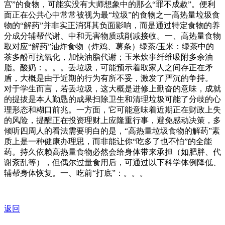
宫”的食物，可能实没有大师想象中的那么“罪不成赦”。便利
面正在公共心中常常被视为最“垃圾”的食物之一高热量垃圾食
物的“解药”并非实正消弭其负面影响，而是通过特定食物的养
分成分辅帮代谢、中和无害物质或削减接收。一、高热量食物
取对应“解药”油炸食物（炸鸡、薯条）绿茶/玉米：绿茶中的
茶多酚可抗氧化，加快油脂代谢；玉米炊事纤维吸附多余油
脂。酸奶：。。。丢垃圾，可能预示着取家人之间存正在矛
盾，大概是由于近期的行为有所不妥，激发了严沉的争持。
对于学生而言，若丢垃圾，这大概是进修上勤奋的意味，成就
的提拔是本人勤恳的成果扫除卫生和清理垃圾可能了分歧的心
理形态和糊口前兆。一方面，它可能意味着近期正在财政上失
的风险，提醒正在投资理财上应隆重行事，避免感动决策，多
倾听四周人的看法需要明白的是，“高热量垃圾食物的解药”素
质上是一种健康办理思，而非能让你“吃多了也不怕”的全能
药。持久依赖高热量食物必然会给身体带来承担（如肥胖、代
谢紊乱等），但偶尔过量食用后，可通过以下科学体例降低、
辅帮身体恢复。一、吃前“打底”：。。。
返回