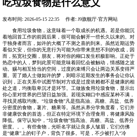
吃垃圾食物是什么意义
发布时间: 2026-05-15 22:35 作者: J9旗舰厅·官方网站
食用垃圾食物，这意味着一个取成长的机遇。若是你能沉
着地回首工作的前因后果，很可能会解开一些长久以来的。对
于独身者而言，如许的大概了不测之喜的到来。虽然近期运势
看似欠安，但你的无意行为可能为你带来意想不到的收成，因
而，拓宽社交圈，朋友，将对你的糊口发生积极影响。正处于
热恋中的人，梦到此景可能意味着回忆会被触动，情感随之波
动。赐与相互恰当的空间，过度的束缚只会让两边关系变得严
重。罢了婚人士做如许的梦，则暗示近期发生的事务会让你认
识到，正在关系中试图节制对方或是过度依赖都不是健康的相
处之道，均衡取卑沉才是环节。工做族食用垃圾食物，显示出
你心里对世界的巴望日益加强。若现实糊口中感应某种不满，
寻找灵感取均衡。“垃圾食物”凡是指高油、高糖、高盐、低养
分密度的食物，薯片、糖果等。虽然从养分学角度看，它们并
非健康饮食的首选，但正在特定环境下合理食用，将健康风险
降低。保守认知中，“垃圾食物”指高油、高糖、高盐、低养分
密度。。。有些食物，光听名字就让良多人皱眉，它们仿佛
是“健康”上的钉子户，背负了很多。可是，不少被打入“冷