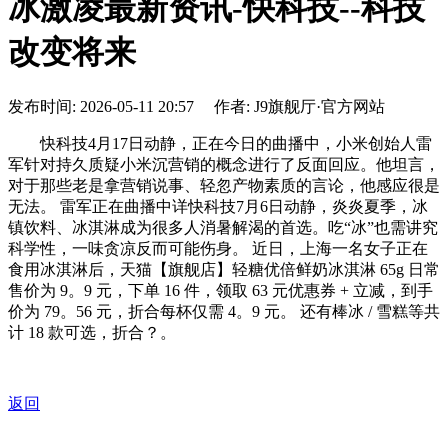
冰激凌最新资讯-快科技--科技
改变将来
发布时间: 2026-05-11 20:57 作者: J9旗舰厅·官方网站
快科技4月17日动静，正在今日的曲播中，小米创始人雷
军针对持久质疑小米沉营销的概念进行了反面回应。他坦言，
对于那些老是拿营销说事、轻忽产物素质的言论，他感应很是
无法。 雷军正在曲播中详快科技7月6日动静，炎炎夏季，冰
镇饮料、冰淇淋成为很多人消暑解渴的首选。吃“冰”也需讲究
科学性，一味贪凉反而可能伤身。 近日，上海一名女子正在
食用冰淇淋后，天猫【旗舰店】轻糖优倍鲜奶冰淇淋 65g 日常
售价为 9。9 元，下单 16 件，领取 63 元优惠券 + 立减，到手
价为 79。56 元，折合每杯仅需 4。9 元。 还有棒冰 / 雪糕等共
计 18 款可选，折合？。
返回