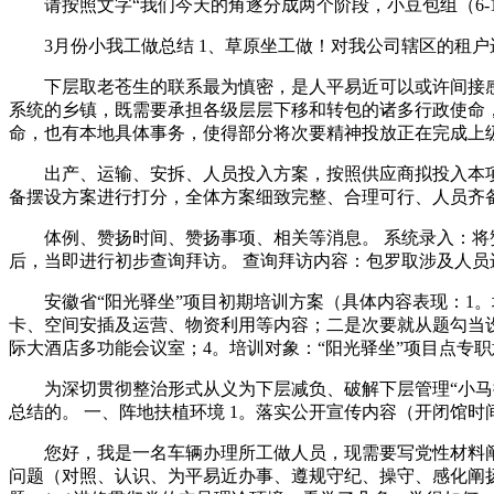
请按照文字“我们今天的角逐分成两个阶段，小豆包组（6-12
3月份小我工做总结 1、草原坐工做！对我公司辖区的租户
下层取老苍生的联系最为慎密，是人平易近可以或许间接感
系统的乡镇，既需要承担各级层层下移和转包的诸多行政使命
命，也有本地具体事务，使得部分将次要精神投放正在完成上
出产、运输、安拆、人员投入方案，按照供应商拟投入本项
备摆设方案进行打分，全体方案细致完整、合理可行、人员齐
体例、赞扬时间、赞扬事项、相关等消息。 系统录入：将赞
后，当即进行初步查询拜访。 查询拜访内容：包罗取涉及人员
安徽省“阳光驿坐”项目初期培训方案（具体内容表现：1。
卡、空间安插及运营、物资利用等内容；二是次要就从题勾当设想
际大酒店多功能会议室；4。培训对象：“阳光驿坐”项目点专
为深切贯彻整治形式从义为下层减负、破解下层管理“小马拉
总结的。 一、阵地扶植环境 1。落实公开宣传内容（开闭馆时
您好，我是一名车辆办理所工做人员，现需要写党性材料阐发
问题（对照、认识、为平易近办事、遵规守纪、操守、感化阐