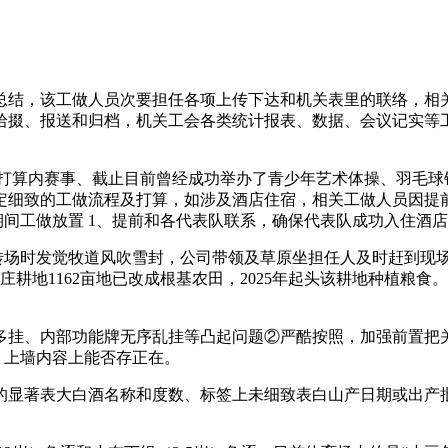
总结，该工做人员次要担任各项上传下达和机关表里的联络，相
拾掇、报送和归档，机关工会各类统计报表、数据、会议记实等
算内赛事、截止目前曾经成功举办了青少年艺术体操、羽毛球锦标
制定细致的工做流程及打算，如涉及酒店住宿，相关工做人员因
期间工做放置 1、提前和各代表队联系，确保代表队成功入住酒
转场时发觉牧道风吹雪封，公司带领及草原坐担任人及时赶到现场
庄耕地1162亩地已改成根基农田，2025年起头该耕地种植粮
挂、内部功能牌无序乱挂等凸起问题②严酷按照，加强前置把关
、上墙内容上能否存正在。
显著表大白酒名称和度数、标签上未细致表白山产日期或出产批