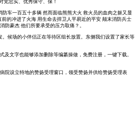
化对党忠实、优秀保守、保！
防车一百五十多辆 然而面临熊熊大火 救火员的血肉之躯又显
直前的冲进了火海 用生命去捍卫人平易近的平安 颠末消防兵士
的消防豪杰 他们所要承受的压力取痛？。
。候场的小伴侣正在等待区组长放置。东侧我们设置了家长等
，公式及文字也能够添加删除等编纂操做，免费注册，一键下载。
病院设立特地的赞扬受理窗口，领受赞扬并供给赞扬受理表