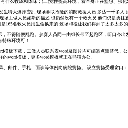
，有什么收成和体味；(二)党性提高环境，看本身正在坚想、强
特大爆炸变乱 现场参取抢险的消防救援人员 多达一千多人 消
完现场工做人员如斯的描述 也仍然没有一个救火员 他们仍是勇往
倒是165名救火员用生命换来的 这场和役让我们得到了太多太多
，不得随便乱跑。参赛人员同一由组长带至起跑区，听口令出发
有特殊环境可！
rd模板下载，工做人员联系表word及图片均可编纂点窜替代
样的word模板，更多word模板就正在熊猫办公。
、邮件、手札、面谈等体例向病院赞扬。 设立赞扬受理窗口：