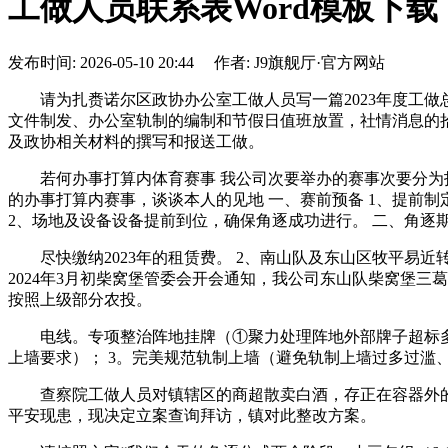
工做人员联系表Word模板下载
发布时间: 2026-05-10 20:44 作者: J9旗舰厅·官方网站
请为扎赉诺尔区政协办公室工做人员写一篇2023年度工做
文件制发、办公室轨制的编制和节假日值班放置，社情消息的
及政协相关材料的撰写和报送工做。
若何办事打算内体育赛事 我公司次要举办的赛事次要分为打
的办事打算内赛事，谈谈本人的见地 一、赛前预备 1、提前
2、场地及设备设备提前到位，确保角逐成功进行。 二、角逐
尽快缴纳2023年的租赁费。 2、南山队及东山区牧平易近
2024年3月初柴窝堡管委会开会通知，我公司东山队柴窝堡三葛
按照上级部分农投。
电线。专项整治阵地挂牌（①聚力处理阵地外部牌子超标多
上墙要求）； 3。完美规范轨制上墙（避免轨制上墙过多过滥
查察院工做人员对镇辖区的商超散卖白酒，存正在容器外的
平安现患，现决定立案查询拜访，镇对此整改方案。