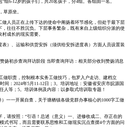
组6-12岁的孩子们，共20名孩子，分4组。各组由一名。
，草原坐。
做人员正在上传下达的使命中阐扬着环节感化，但处于最下层
下，往往不胜沉负。下层事务繁杂，既有来自上级组织分派的使
农村成长的现实需要。
表）、运输和供货安拆（须供给安拆进度表）方面人员设置装
赞扬初步查询拜访阶段 当即查询拜访：相关部分收到赞扬消息
工做职责，控制根本实务工做技巧，包罗入户走访、建档立
2024年5月11-12日；3。培训地址：安徽省安庆市皖源国
担任人等；5。培训体例及内容：以参取式培训取专题！
一一开展自查，关于塘栖镇各级党群办事核心的1000字工做
字，请按照：“引语！总述（意义）一、进修收成二、存正在的
模式书写，而且需要联系思惟和工做现实沉点查摆4个方面的问