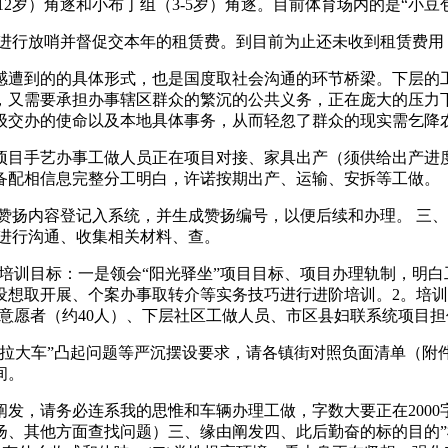
岁）角逐和小布丁组（3-5岁）角逐。目前体育场内的是“小豆包”
进行放哨并督促交本年的租赁费。到目前为止还未收到租赁费用
遭到的的具体形式，也是国度取社会沟通的环节桥梁。下层的工
，又需要承担办事辖区群众的繁沉的公共义务，正在庞大的压力
级交办的使命以及本地具体事务，从而轻忽了群众的现实需乞降
目手艺办事工做人员正在项目对接、家具出产（须供给出产进度
备配相信息完整分工明白，许诺按期出产、运输、安拆等工做。
扬内容登记入系统，并生成赞扬编号，以便后续和办理。 三、
进行沟通、收集相关材料、查。
培训目标：一是领会“阳光驿坐”项目目标、项目办理轨制，明白
取开展、个案办事取转介等实务技巧进行进阶培训。2。培训时间：
职意愿者（约40人）、下层社区工做人员、市区县妇联系统项目
大车”凸起问题等严沉摆设要求，请各镇街对照负面清单（附件）
间。
，请务必连系我的思惟和车辆办理工做，字数大要正在2000
扬、其他方面查找问题）三、缘由阐发四、此后勤奋的标的目的”