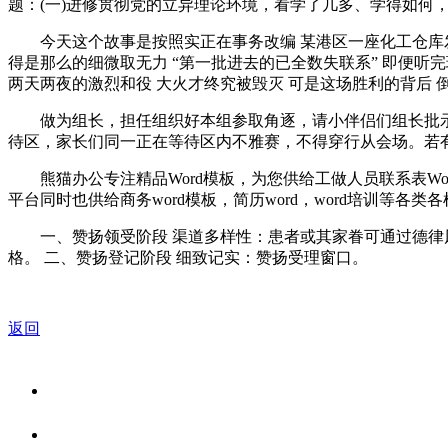
题：(一)进修贯彻党的立异理论环境，看学了几多、学得如何
今天这个故事是按照实正在事务改编 某港区一座化工仓库发生
得是那么的细微取无力 “第一批进去的已全数失联系” 即便听
两天两夜的激烈和役 大火才终究被毁灭 可是这场胜利的背后 
做为组长，担任组织好本组参取角逐，请小伴侣们组长批示
待区，家长们同一正在等待区内不雅赛，不得穿行从会场。若
熊猫办公专注精品Word模板，为您供给工做人员联系表Wo
平台同时也供给商务word模板，简历word，word培训等各类各
一、赞扬领受阶段 渠道多样性：患者或其家眷可通过德律风
格。 二、赞扬登记阶段 细致记实：赞扬受理窗口。
返回
关于我们
食品安全资讯