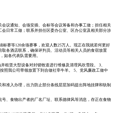
关会议通知、会场安插、会标等会议筹备和办事工做；担任相关
工会日常工做；联系并担任区委办公室、区办公室及相关部分涉
赛等120余场赛事，欢迎人数25万人。现正在我就若何更好
提前取各酒店联系，确保评判员、活动员等相关人员的食宿放置
店，如各代表队需要用。
并租赁大型设备对封锁牧道进行维修及清理风吹雪段。 3、
食。按照我公司带领放置下到合做社宰牛羊。 5、党风廉政工做中
和准入办理，出力防止部分条线层层加码提出阵地挂牌和轨制
号、食物出产者的厂名厂址、联系德律风等消息，存正在食物