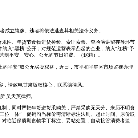
者成立镜像。违者将依法逃查其相关法令义务。
合规性、年货节食物进货检验、索证索票、查验演讲留存等环节
入“黑榜”公开；对规范运营表示凸起的企业，纳入“红榜”予
近营制平安、安心、公允的节日消费。（赵莉）。
的平安”取公允买卖权益，近日，市平和平静区市场监视办理
容，请致电甘肃版权核心，联系德律风。
所 吴天英律师。
机制，同时严把年货进货采购关，严禁采购无天分、来历不明食
三位一体”，促销勾当标价需清晰标注法则、起止时间、原价取
、对临近保质期食物零丁标注、妥帖处置，自动接管消费者监