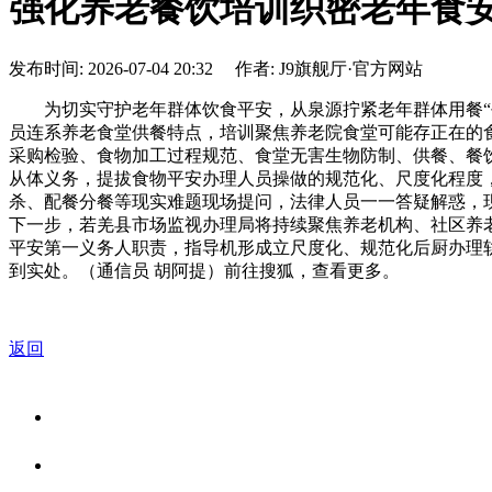
强化养老餐饮培训织密老年食安
发布时间: 2026-07-04 20:32 作者: J9旗舰厅·官方网站
为切实守护老年群体饮食平安，从泉源拧紧老年群体用餐“平
员连系养老食堂供餐特点，培训聚焦养老院食堂可能存正在的
采购检验、食物加工过程规范、食堂无害生物防制、供餐、餐
从体义务，提拔食物平安办理人员操做的规范化、尺度化程度
杀、配餐分餐等现实难题现场提问，法律人员一一答疑解惑，
下一步，若羌县市场监视办理局将持续聚焦养老机构、社区养
平安第一义务人职责，指导机形成立尺度化、规范化后厨办理
到实处。（通信员 胡阿提）前往搜狐，查看更多。
返回
关于我们
食品安全资讯