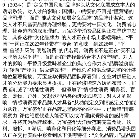
0（2024-）是“定义中国尺度”品牌起头从文化底层成立本人的
话语系统。对人才的影响：国潮3。0需要的不再是“懂营销的
品牌司理”，而是“能从文化底层定义品牌”的品牌计谋家。这
类人才不只需要品牌办理经验，更需要对中国文化、消费者心
理、社会趋向的深度理解。万宝盛华消费品团队正在寻访中发
觉，具备这种“文化品牌力”的人才正在市场上极端稀缺。“平
替”一词正在2023年还带有“凑合”的意味。到2026年，“平
替”曾经升级为“明智消费”的代名词。消费者不是正在“买不起
大牌所以买平替”，而是正在“选择最适合本人的产物”。对人
才的影响：平替升级意味着企业的焦点合作力从“品牌溢价能
力”转向“产物力+供应链效率”。产物总监和供应链总监的计谋
地位显著提拔。万宝盛华消费品团队察看到，企业对供应链人
才的分析能力要求显著提拔。正在经济增速放缓的布景下，消
费者削减了“功能性消费”，但添加了“情感性消费”喷鼻氛、盲
盒、宠物、户外、冥想这些品类的迸发式增加，对人才的影
响：情感消费要求品牌人才具备“从功能定义到情感定义”的能
力跃迁。万宝盛华正在品牌总监岗亭的评估中，已新增“情感
洞察力”评估维度候选人能否可以或许理解消费者的感情需
求，并将其为品牌叙事。万宝盛华大消费范畴笼盖食物、饮
料、服拆、IP潮玩、喷鼻化和日化等细分赛道。消费品猎头团
队正在交付实践中察看到以下供需特征：“文化品牌力”型品牌