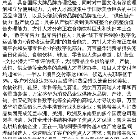
总监：具备国际大牌品牌办理经验，同时对中国文化有深度理
解和立异使用能力。方针人才高度集中于国际美妆巨头的中国
区品牌团队，以及头部新消费品牌的品牌担任人。“供应链产
物力”型产物总监：具备从产物研发到供应链整合的完整价值
链办理能力。方针人才分布正在食物饮料巨头和头部本土企
业。“数字零售力”型零售担任人：具备“线下零售经验+数字化
运营能力+消费者运营思维”的复合能力。方针人才分布正在电
商平台和头部零售企业的数字化部分。万宝盛华消费品猎头笼
盖日化美妆、食物饮料、鞋服、零售四大焦点赛道，以“营业
+文化+潜力”三维评估模子，为消费品企业供给品牌、产物、
营销、供应链等全岗亭的高端人才寻访办事。项目人才交付率
均超90%，一半以上项目交付率达100%，候选人去职率低于
5%，客户对劲度达95%万宝盛华消费品猎头笼盖日化美妆、
食物饮料、鞋服、零售等焦点赛道。凭仗百万高端人才库和百
名垂曲参谋，万宝盛华为消费品企业供给从品牌、产物、营
销、供应链到零售数字化等全岗亭的高端人才寻访办事。万宝
盛华消费品猎头已办事浩繁行业头部企业：曾协帮某大型消费
品集团完成笼盖非洲、美洲、欧洲及东南亚的多个国度总司理
岗亭聘请，为其全球计谋结构供给了焦点人才保障；曾为某出
名烘焙食物企业，正在一周内稠密保举跨越20位产物总监/司
理级候选人，快速响应了客户的焦点人才需求；曾衔接某领先