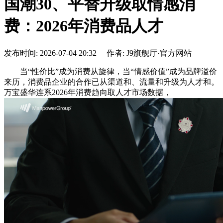
国潮30、平替升级取情感消
费：2026年消费品人才
发布时间: 2026-07-04 20:32 作者: J9旗舰厅·官方网站
当“性价比”成为消费从旋律，当“情感价值”成为品牌溢价
来历，消费品企业的合作已从渠道和、流量和升级为人才和。
万宝盛华连系2026年消费趋向取人才市场数据，