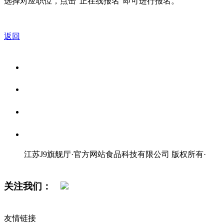
选择对应职位，点击“正在线报名”即可进行报名。
返回
关于我们
食品安全资讯
食品安全知识
联系我们
江苏J9旗舰厅·官方网站食品科技有限公司 版权所有
·
网站地图
关注我们：
友情链接