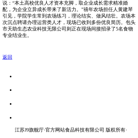
说：“本土高校优良人才资本充脚，取企业成长需求精准婚
配，为企业立异成长带来了新活力。”禧年农场担任人黄建琴
引见，学院学生常到农场练习，理论结实、做风结壮。农场本
次沉点聘请办理运营类人才，现场已收到多份优良简历。包头
市天助生态农业科技无限公司则正在现场间接招录了5名食物
专业结业生。
返回
关于我们
食品安全资讯
食品安全知识
联系我们
江苏J9旗舰厅·官方网站食品科技有限公司 版权所有
·
网站地图