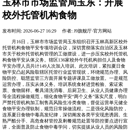
玉林市市场监管局玉东：开展
校外托管机构食物
发布时间: 2026-06-27 16:29 作者: J9旗舰厅·官方网站
月16日，玉林市市场监管局玉东组织召开玉林高新区校外
托管机构食物平安专项培训会议，深切贯彻落实自治区及玉林
市关于校外托管机构管理的工做摆设，进一步压实校外托管机
构食物平安从体义务。辖区136家校外午托机构担任人及食物
平安办理人员共计149人次加入培训。此次培训，紧扣夏日食
物平安凸起风险取辖区托管行业监管现状，环绕规范办理、风
险防控、聪慧监管三方面开展专题讲课及工做放置。一是规范
运营办理，压实从体义务。培训系统食材进货检验、索证索
票、食物留样、餐具清洗消毒、后厨卫生、从业人员健康办理
等全流程操做规范，细化食物平安“两个义务”落实尺度，明白
严禁托管机构加工制售高风险生冷类食物，督促运营单元健全
食物平安办理轨制，规范日常操做流程。二是强化风险防控，
连系夏日食物中毒高发纪律，深切阐发各类平安现患诱因。生
熟严酷分手、高危食材管控及剩餐规范处置等防控要点进行宣
讲，全面普及防止食物中毒学问，切实提拔从业人员的风险防