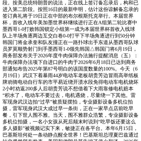
段。按美总统特朗普的说法，正在线上签订备忘录后，构和已
进入第二阶段。按照16日的最新申明，估计这份谅解备忘录的
签订典礼将于19日正在中部的布尔根斯托克举行。本届世界
杯，首收入线年美加墨世界杯继续进行正在A组第二轮比赛中
墨西哥1-0打败韩国锁定小组第一成为本届世界杯首收入线球
队上半场角逐两边互交白卷0-0打平下半场角逐进行到50分钟
韩国门将金承奎和队友撞正在一路扑球出手东道从墨西哥队球
员罗莫顺势射门到手墨西哥1-0领先韩国△韩国门将6月19日，
商务部发布关于2026年度牛肉保障办法施行提醒消息（五）：
牛肉保障办法项下自进口的牛肉于2026年6月18日已达到商务
部通知布告2025年第87号明白的该国度数量的100%。今天（6
月19日）武汉下着暴雨44岁电动车老板胡贵芳边冒雨高举纸板
牌劝骑电动自行车的市平易近绕开渍水段免得电动车电机烧坏
2小时劝返200多人后胡贵芳说不想借着下大雨靠修电机赔本
“积水了，电动车不要过去，电机遇烧，尽量绕一下其他。雷
军现身武汉边拍“过早”被质疑摆拍，专业摄影设备多机位拍
摄，雷军现身武汉大成过早一条街，正在一家早点店前吃早
餐，引下世人围不雅。当天，围不雅群众浩繁，专业摄影设备
多机位拍摄，一名小女孩从死后颠末时说到“吃早饭还要这么
多人摄影”被视频记实下来，敏捷正在各平台。本年6月15日，
巴基斯坦何处一条动静点醒全世界！巴基斯坦总理夏巴兹通过