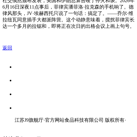
社交俄然颁布发表，美国和伊朗总算告竣了停火和谈。2026年
6月16日深夜11点事后，菲律宾潘菲洛·拉克森的手机响了。德
律风那头，JV·埃赫西托只说了一句话：搞定了。——乔尔·维
拉纽瓦同意插手大都派阵营。这个动静意味着，搅扰菲律宾长
达一个多月的拉锯和，即将正在次日的出格会议上画上句号。
返回
关于我们
食品安全资讯
食品安全知识
联系我们
江苏J9旗舰厅·官方网站食品科技有限公司 版权所有
·
网站地图