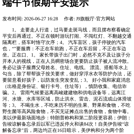
端午节假期平安提示
发布时间: 2026-06-27 16:28 作者: J9旗舰厅·官方网站
1。 走要走人行道，过马要走斑马线，而且摆布察看确定
平安后再通过。不正在顿时游玩打闹、不闯红灯、不翻越交通
隔离栏，搭车时恪守次序；4。 汽车盲区，孩子停驶的汽车
也，“”要服膺：不正在车前跑，不正在车后留，不正在车边
坐。正在口、1。 家长带孩子出门时，必然不克不及让孩子分
开本人的视线，正在人员稠密场合更要防止孩子被人流冲散。
务必让孩子服膺父母姓名、住址、电线。 漂流、搭船等水上
勾当，除了帮帮孩子按关要求，做好穿浮水衣等防护办法，还
要留意看好孩子，以防发生突发变乱；3。 好小我和家庭消息
（出格是身份证、银行卡号、住址等），慎防收集、电信诈
骗。2。 雷雨气候要远离高峻建建物和供电设备等，远离江
河、水塘、水库等区域，防止洪水、雷击、泥石流或山体滑坡
等；3。 不喝生水，不吃来历不明的生果、野果和食物，不吃
野生菌等高风险食物，不买无证摊点出售的食物，食物中毒。
美以伊最新场面地步：特朗普称构和第二阶段更容易；伊朗：
告竣谅解备忘录后以军已违反停火和谈84次！自美伊告竣“谅
解备忘录”后，两边均正在16日暗示，美伊构和分为两个阶