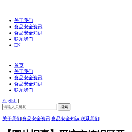
关于我们
食品安全资讯
食品安全知识
联系我们
EN
首页
关于我们
食品安全资讯
食品安全知识
联系我们
English
|
关于我们
|
食品安全资讯
|
食品安全知识
|
联系我们
|