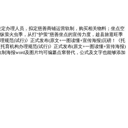
设定办理人员，拟定慈善商铺运营轨制，购买相关物料；坐点空
操纵萤火虫季，从打“护萤”慈善坐点的宣传力度，趁县旅逛旺季
规范(试行)》正式发布(原文+一图读懂+宣传海报)沉磅！《托
托育机构办理规范(试行)》正式发布(原文+一图读懂+宣传海报)
，轨制海报word及图片均可编纂点窜替代，公式及文字也能够添加