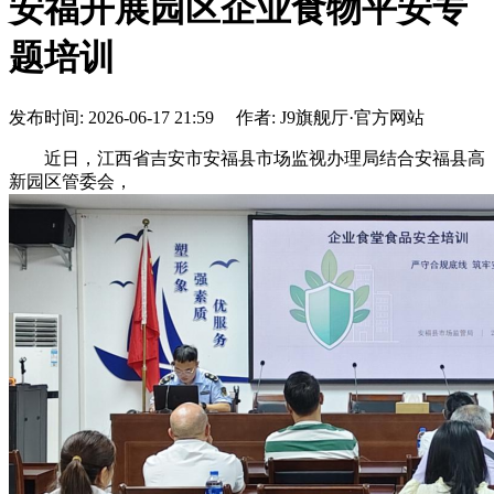
安福开展园区企业食物平安专
题培训
发布时间: 2026-06-17 21:59 作者: J9旗舰厅·官方网站
近日，江西省吉安市安福县市场监视办理局结合安福县高
新园区管委会，