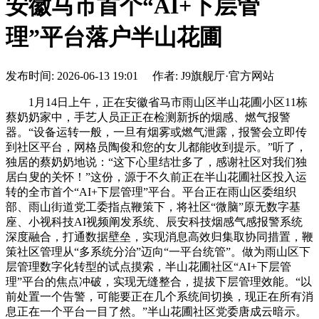
安徽马市首个“AI+下层管
理”平台落户半山花圃
发布时间: 2026-06-13 19:01 作者: J9旗舰厅·官方网站
1月14日上午，正在安徽省马市雨山区半山花圃小区11栋
蔡奶奶家中，手艺人员正正在检测新拆的烟感、燃气报警
器。“设备运转一般，一旦有烟雾或燃气泄露，报警会立即传
到社区平台，网格员陶俊和您的女儿都能收到提示。”听了，
独居的蔡奶奶地说：“这下心里结壮多了，感谢社区对我们独
居白叟的关怀！”这份，源于不久前正在半山花圃社区投入运
转的全市首个“AI+下层管理”平台。平台正在雨山区委组织
部、雨山街道党工委指点鞭策下，将社区“微脑”原无数字基
座、小视科技AI视频阐发系统、辰安科技烟感气感报警系统
深度融合，打通数据壁垒，实现消息高效归集取协同措置，鞭
策社区管理从“多系统分治”迈向“一平台统管”。做为雨山区下
层管理数字化转型的试点摸索，半山花圃社区“AI+下层管
理”平台的焦点冲破，实现无缝整合，提拔下层管理效能。“以
前处置一个告警，可能要正在几个系统间切换，现正在所有消
息正在一个平台一目了然。”半山花圃社区党委唐成云暗示。