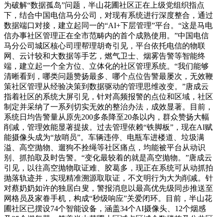
为破解“数据孤岛”问题，半山花圃社区正在上级党组织指点
下，结合中国电信马分公司，对现有系统进行深度整合，通过
数据端口对接，建立起同一的“AI+下层管理”平台。“这是马电
信办事社区管理正在全市范畴内的首个成熟使用。”中国电信
马分公司城区核心司理帮理胡奇引见，平台依托电信的物联
网、云计较和大数据等手艺，燃气卫士、烟雾告警等智能终
端，建立起一个全方位、立体化的社区管理系统。“我们能够
清晰看到，哪类问题赞扬最多、哪个点位告警最屡次，无效鞭
策社区管理从经验决策到数据驱动的管理思维改变。”唐成云
指着社区的系统大屏引见，针对高频报警的点位和区域，社区
制定并采纳了一系列切实无效的整治办法，成效显著。目前，
系统日均告警量从原先200多条降至20条以内，群众赞扬大幅
削减，管理效能显著提拔。过去管理依赖“铁脚板”，现在AI赋
能摄像头成为“放哨员”。车辆违停、电瓶车进楼道、垃圾满
溢、高空抛物、遛狗不拴绳等社区痛点，均能被平台从动识
别、抓拍取及时告警。“变化最较着的就是高空抛物。”唐成云
引见，以往高空抛物取证难、胶葛多，现正在系统可从动抓拍
抛落轨迹并，实现精准溯源取取证，不文明行为大为削减。针
对蔡奶奶如许的独居白叟，警报消息以最高优先级同步推送至
网格员及家眷手机，构成“秒级响应”关爱闭环。目前，半山花
圃社区已摆设74个智能设备，涵盖34个AI摄像头、12个烟感