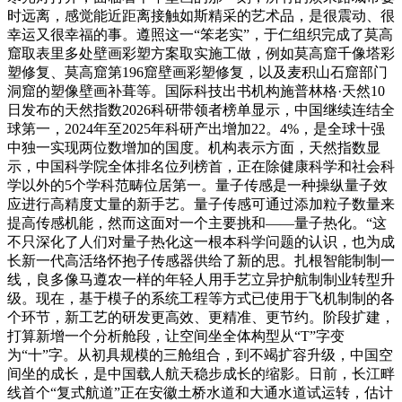
时远离，感觉能近距离接触如斯精采的艺术品，是很震动、很
幸运又很幸福的事。遵照这一“笨老实”，于仁组织完成了莫高
窟取表里多处壁画彩塑方案取实施工做，例如莫高窟千像塔彩
塑修复、莫高窟第196窟壁画彩塑修复，以及麦积山石窟部门
洞窟的塑像壁画补葺等。国际科技出书机构施普林格·天然10
日发布的天然指数2026科研带领者榜单显示，中国继续连结全
球第一，2024年至2025年科研产出增加22。4%，是全球十强
中独一实现两位数增加的国度。机构表示方面，天然指数显
示，中国科学院全体排名位列榜首，正在除健康科学和社会科
学以外的5个学科范畴位居第一。量子传感是一种操纵量子效
应进行高精度丈量的新手艺。量子传感可通过添加粒子数量来
提高传感机能，然而这面对一个主要挑和——量子热化。“这
不只深化了人们对量子热化这一根本科学问题的认识，也为成
长新一代高活络怀抱子传感器供给了新的思。扎根智能制制一
线，良多像马遵农一样的年轻人用手艺立异护航制制业转型升
级。现在，基于模子的系统工程等方式已使用于飞机制制的各
个环节，新工艺的研发更高效、更精准、更节约。阶段扩建，
打算新增一个分析舱段，让空间坐全体构型从“T”字变
为“十”字。从初具规模的三舱组合，到不竭扩容升级，中国空
间坐的成长，是中国载人航天稳步成长的缩影。日前，长江畔
线首个“复式航道”正在安徽土桥水道和大通水道试运转，估计