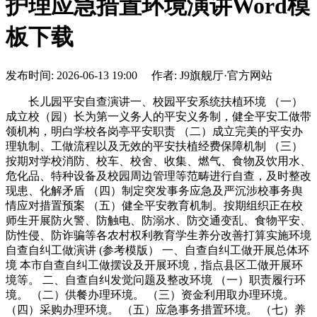
护理应急措置环境演讲Word模
板下载
发布时间: 2026-06-13 19:00 作者: J9旗舰厅·官方网站
长儿园平安自查演讲一、校园平安系统扶植环境 （一）
成立校（园）长为第一义务人的平安义务制，健全平安工做带
领机构，明白学校各岗亭平安职责 （二）成立完美的平安办
理轨制、工做流程以及无效的平安扶植经费保障机制 （三）
按期对学校消防、校车、校舍、收集、燃气、食物及饮用水、
危化品、特种设备及校园周边管理等范畴进行自查，及时整改
现患、化解矛盾 （四）制定突发事务应急及严沉涉校事务舆
情应对措置预案 （五）健全平安教育机制。按期组织正在校
师生开展防火警、防触电、防溺水、防交通变乱、食物平安、
防性侵、防诈骗等各农村权利教育学生养分改善打算实施环境
自查自纠工做演讲 (参考模版） 一、自查自纠工做开展总体环
境 本市自查自纠工做摆设及开展环境，指点县区工做开展环
境等。 二、自查自纠发觉问题及整改环境 （一）职责履行环
境。 （二）供餐办理环境。 （三）资金利用取办理环境。
（四）采购办理环境。 （五）应急事务措置环境。 （七）养