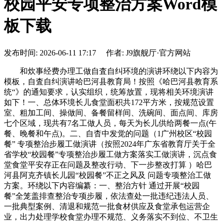
校园平安专项整治方案Word模
板下载
发布时间: 2026-06-11 17:17 作者: J9旗舰厅·官方网站
和炊事经费办理工做自査自纠环境的演讲环绕以下内容为
模板，自査自纠演讲哈巴河县教育局！按照《哈巴河县教育系
统“》的通知要求，认实组织，统筹放置，现将相关环境演讲
如下！一、总体环境长儿食堂面积共172平方米，按规范设置
室、粗加工间、操做间、备餐留样间、洗碗间、面点间、库房
七个区域，现共有7名工做人员，每天为长儿供给两餐一点(午
餐、晚餐和午点)。二、自杳中发觉的问题（1广州校区“校园
餐” 专项整治步履工做演讲（按照2024年广东省教育厅关于全
省学校“校园餐”专项整治步履工做方案落实工做演讲，沉点食
堂食堂平安存正在问题及整改行动、下一步整改打算 ）哈巴
河县阿克齐镇长儿园“校园餐”不正之风及 问题专项整治工做
方案。环绕以下内容编纂：一、整治方针 通过开展“校园
餐”全笼盖排查整治专项步履，依法查处一批违纪违法人员、
一批典型案例、清退和规范一批食材供应及食堂承包运营企
业，出力处理学校食堂办理不规范、义务落实不到位、不卫生