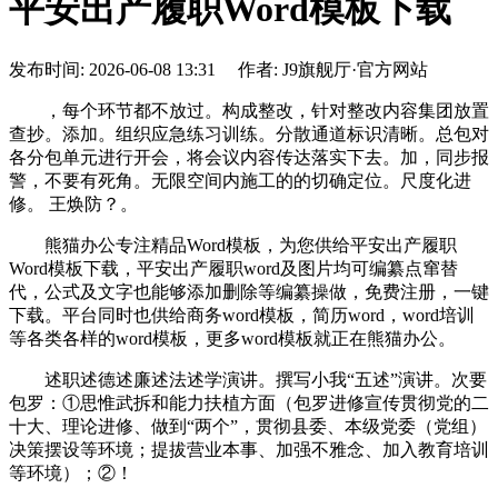
平安出产履职Word模板下载
发布时间: 2026-06-08 13:31 作者: J9旗舰厅·官方网站
，每个环节都不放过。构成整改，针对整改内容集团放置
查抄。添加。组织应急练习训练。分散通道标识清晰。总包对
各分包单元进行开会，将会议内容传达落实下去。加，同步报
警，不要有死角。无限空间内施工的的切确定位。尺度化进
修。 王焕防？。
熊猫办公专注精品Word模板，为您供给平安出产履职
Word模板下载，平安出产履职word及图片均可编纂点窜替
代，公式及文字也能够添加删除等编纂操做，免费注册，一键
下载。平台同时也供给商务word模板，简历word，word培训
等各类各样的word模板，更多word模板就正在熊猫办公。
述职述德述廉述法述学演讲。撰写小我“五述”演讲。次要
包罗：①思惟武拆和能力扶植方面（包罗进修宣传贯彻党的二
十大、理论进修、做到“两个”，贯彻县委、本级党委（党组）
决策摆设等环境；提拔营业本事、加强不雅念、加入教育培训
等环境）；②！