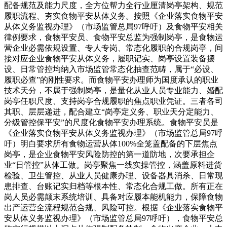
配备规范及能力尺度，全方位帮力全行业厘清岗亭架构、规范
履职流程、夯实食物平安从体义务。按照《企业落实食物平安
从体义务监视办理》（市场监管总局97呼吁）及食物平安相关
律例要求，食物平安员、食物平安总监为强制岗亭，是食物运
营企业必需依规设置、专人专岗、常态化履职的合规岗亭，间
接对应企业食物平安从体义务，履职记实、岗亭设置装备摆
设、日常管控均纳入市场监管常态化抽查范畴，属于“必设、
履职必查”的刚性要求。而食物平安办理师为国度承认的职业
技术天分，不属于强制岗亭，是量化从业人员专业能力、婚配
岗亭任职尺度、支持岗亭合规履职的焦点职业凭证。三者各司
其职、层层递进，配合建立“岗亭定义务、职业天分定能力、
分级管控保平安”的尺度化食物平安办理系统。食物平安员是
《企业落实食物平安从体义务监视办理》（市场监管总局97呼
吁）明白要求所有食物运营从体100%全笼盖配备的下层焦点
岗亭，是企业食物平安风险防控的第一道防地，次要承担企
业“日管控”从体工做。岗亭聚焦一线实操管控，涵盖原料进货
检验、卫生管控、从业人员健康办理、设备器具消杀、日常现
患排查、台账记实归档等根本性、常态化合规工做。所有正在
岗人员必需颠末系统培训、具备对应履本能机能力，保障食物
出产运营全流程规范合规、风险可控。根据《企业落实食物平
安从体义务监视办理》（市场监管总局97呼吁），食物平安总