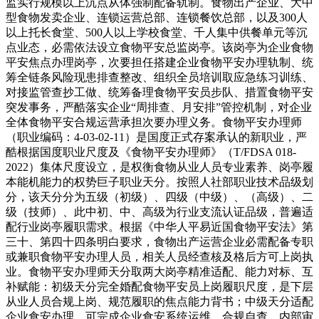
监实行规模以上沉点从体强制配备轨制。食物出产企业、大中
型食物发卖企业、连锁运营总部、连锁餐饮总部，以及300人
以上托长食堂、500人以上学校食堂、千人集中供餐单元等沉
点业态，必需依法设立食物平安总监岗亭。该岗亭为企业食物
平安焦点办理岗亭，次要担任搭建企业食物平安办理轨制、统
筹全链条风险现患排查整改、组织全员培训取应急练习训练、
对接监管查抄工做、统筹备理食物平安员步队、措置食物平安
突发事务，严酷落实企业“周排查、月安排”管控机制，对企业
全体食物平安合规运营承担次要办理义务。食物平安办理师
（职业编码：4-03-02-11）是国度正式存案承认的新职业，严
酷根据国度职业尺度及《食物平安办理师》（T/FDSA 018-
2022）集体尺度设立，是权衡食物从业人员专业素养、岗亭履
本能机能力的权势巨子职业天分。按照人社部职业技术品级划
分，该天分分为五级（初级）、四级（中级）、（高级）、二
级（技师）、此中初、中、高级为行业支流认证品级，普遍适
配行业岗亭履职需求。根据《中华人平易近国食物平安法》第
三十、第四十四条明白要求，食物出产运营企业必需配备专职
或兼职食物平安办理人员，相关人员经查核及格后方可上岗执
业。食物平安办理师天分取两大岗亭精准适配、能力对标、互
补赋能：初级天分完全婚配食物平安员上岗履职尺度，是下层
从业人员合规上岗、规范履职的焦点能力背书；中级天分适配
企业食安办理，可完成企业食安系统运维、合规自查、内部审