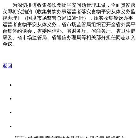
为深切推进收集餐饮食物平安问题管理工做，全面贯彻落
实即将实施的《收集餐饮办事运营者落实食物平安从体义务监
视办理》（国度市场监管总局123呼吁），压实收集餐饮办事
运营者食物平安从体义务，省市场监管局组织召开全省外卖平
台集体约谈会，省委网信办、省财务厅、省商务厅、省卫生健
康委、省市场监管局、省通信办理局等相关部分担任同志加入
会议。
返回
关于我们
食品安全资讯
食品安全知识
联系我们