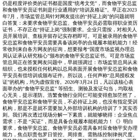
仍是程度评价类的证书都是国度“统考文凭”，而食物平安总监
和食物平安员证书则是行业通用的“培训及格证”。早正在2023
年7月，市场监管总局针对网友提出的“持证上岗”的问题就明
白答复：未要求食物平安总监、食物平安员必需取得职业资历
证书，不存正在“持证上岗”强制要求。企业只需按，对相关人
员开展培训、查核并留存记实存档即可。可是被录用的食物平
安总监和食物平安员需要具备该岗亭的合规履本能机能力！经
常收到来自各方网友的征询，想要报考“国度市场监视办理总
局认证承认研究核心”颁布的食物平安总监证书。可是市场监
管总局正在答复网友问题中，早就强调过：市场监管总局从未
组织，也未授权任何机构以总局表面开展食物平安总监和食物
平安员有偿培训或颁布证件。所以说，任何声称“总局授权发
证”的机构，均为虚假宣传。2026年3月24 日，凡以该核心表
面举办的“食物平安总监” 等招生、测验及发证勾当，均取核
心无关，提示谨防。浩繁食物行业同仁可能变得愈加茫然了，
食物平安总监和食物平安员，不必持证上岗，也没有指定受训
机构，那是不是就不需要加入外部培训机构的培训了？其实否
则。我们再次透过现场分解一下素质，就能够晓得：企业焦点
需求：不是 “买证”，而是具备合规履本能机能力！《》明白
要求，食物平安总监、食物平安员必需具备对应食物平安办理
能力，焦点职责包罗日管控、周排查、需熟练控制律例尺度、