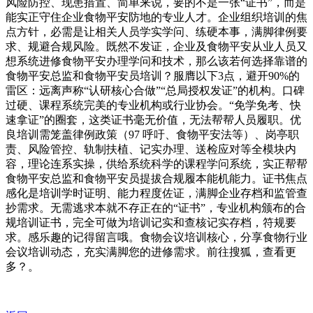
风险防控、现患措置、简单来说，要的不是一张“证书”，而是
能实正守住企业食物平安防地的专业人才。企业组织培训的焦
点方针，必需是让相关人员学实学问、练硬本事，满脚律例要
求、规避合规风险。既然不发证，企业及食物平安从业人员又
想系统进修食物平安办理学问和技术，那么该若何选择靠谱的
食物平安总监和食物平安员培训？服膺以下3点，避开90%的
雷区：远离声称“认研核心合做”“总局授权发证”的机构。口碑
过硬、课程系统完美的专业机构或行业协会。“免学免考、快
速拿证”的圈套，这类证书毫无价值，无法帮帮人员履职。优
良培训需笼盖律例政策（97 呼吁、食物平安法等）、岗亭职
责、风险管控、轨制扶植、记实办理、送检应对等全模块内
容，理论连系实操，供给系统科学的课程学问系统，实正帮帮
食物平安总监和食物平安员提拔合规履本能机能力。证书焦点
感化是培训学时证明、能力程度佐证，满脚企业存档和监管查
抄需求。无需逃求本就不存正在的“证书”，专业机构颁布的合
规培训证书，完全可做为培训记实和查核记实存档，符规要
求。感乐趣的记得留言哦。食物会议培训核心，分享食物行业
会议培训动态，充实满脚您的进修需求。前往搜狐，查看更
多？。