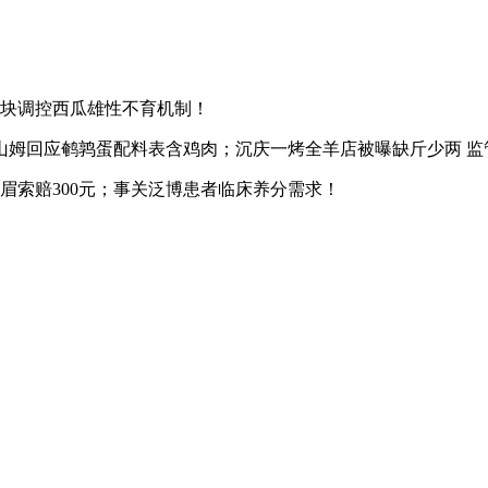
3模块调控西瓜雄性不育机制！
应鹌鹑蛋配料表含鸡肉；沉庆一烤全羊店被曝缺斤少两 监管部分
索赔300元；事关泛博患者临床养分需求！