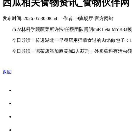
西瓜相关食物资讯_食物伙伴网
发布时间: 2026-05-30 08:54 作者: J9旗舰厅·官方网站
市农林科学院蔬菜所许怯/任毅团队阐明miR159a-MYB3
今日导读：传递湖北一早餐店用猫啃食过的肉馅做包子；山姆回
今日导读：凉茶店添加麻黄碱2人获刑；外卖蘸料有活虫须眉
返回
关于我们
食品安全资讯
食品安全知识
联系我们