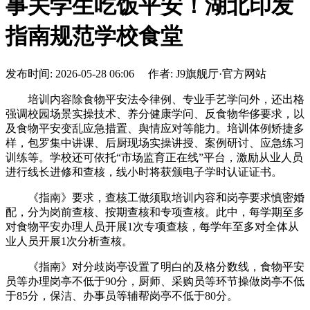
事关学生吃饭平安！湖北印发
指南规范学校食堂
发布时间: 2026-05-28 06:06 作者: J9旗舰厅·官方网站
培训内容除食物平安法令律例、专业手艺学问外，还出格
强调校园场景实操技术、养分健康学问、反食物华侈要求，以
及食物平安变乱应急措置、舆情应对等能力。培训体例矫捷多
样，包罗集中讲课、后厨现场实操讲授、案例研讨、应急练习
训练等。学校还可依托“市场监育正在线”平台，激励从业人员
进行线长进修和查核，线小时将获颁电子学时认证证书。
《指南》要求，查核工做须取培训内容和岗亭要求慎密婚
配，分为岗前查核、按期查核和专项查核。此中，每学期至多
对食物平安办理人员开展1次专项查核，每学年至多对全体从
业人员开展1次分析查核。
《指南》对分歧岗亭设置了明白的及格分数线，食物平安
员等办理岗亭不低于90分，厨师、采购员等环节操做岗亭不低
于85分，保洁、办事员等辅帮岗亭不低于80分。