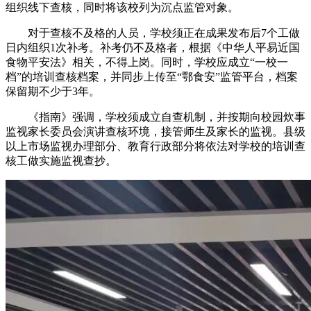
组织线下查核，同时将该校列为沉点监管对象。
对于查核不及格的人员，学校须正在成果发布后7个工做
日内组织1次补考。补考仍不及格者，根据《中华人平易近国
食物平安法》相关，不得上岗。同时，学校应成立“一校一
档”的培训查核档案，并同步上传至“鄂食安”监管平台，档案
保留期不少于3年。
《指南》强调，学校须成立自查机制，并按期向校园炊事
监视家长委员会演讲查核环境，接管师生及家长的监视。县级
以上市场监视办理部分、教育行政部分将依法对学校的培训查
核工做实施监视查抄。