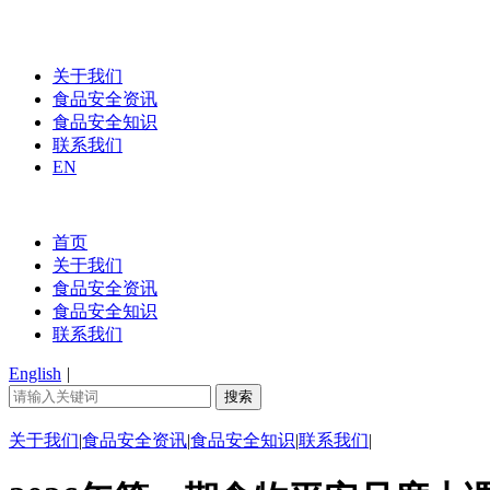
关于我们
食品安全资讯
食品安全知识
联系我们
EN
首页
关于我们
食品安全资讯
食品安全知识
联系我们
English
|
关于我们
|
食品安全资讯
|
食品安全知识
|
联系我们
|