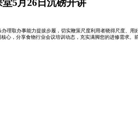
课堂5月26日沉磅开讲
办理取办事能力提拔步履，切实鞭策尺度利用者晓得尺度、用好
训核心，分享食物行业会议培训动态，充实满脚您的进修需求。