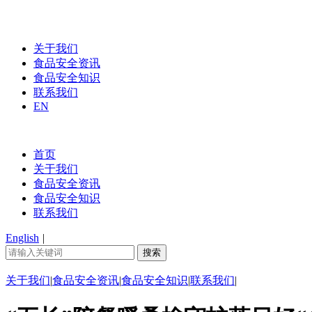
关于我们
食品安全资讯
食品安全知识
联系我们
EN
首页
关于我们
食品安全资讯
食品安全知识
联系我们
English
|
关于我们
|
食品安全资讯
|
食品安全知识
|
联系我们
|