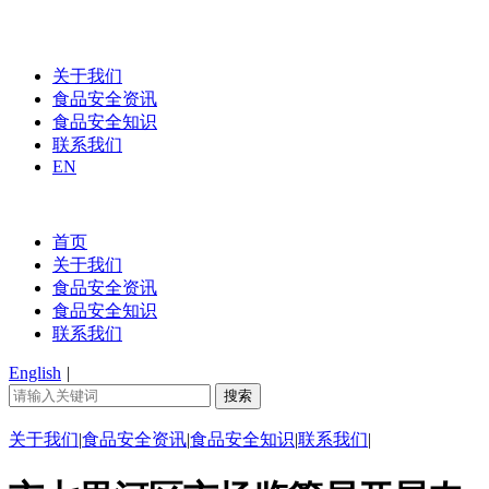
关于我们
食品安全资讯
食品安全知识
联系我们
EN
首页
关于我们
食品安全资讯
食品安全知识
联系我们
English
|
关于我们
|
食品安全资讯
|
食品安全知识
|
联系我们
|