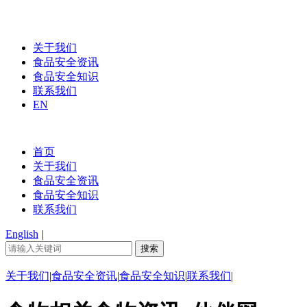
关于我们
食品安全资讯
食品安全知识
联系我们
EN
首页
关于我们
食品安全资讯
食品安全知识
联系我们
English
|
关于我们
|
食品安全资讯
|
食品安全知识
|
联系我们
|