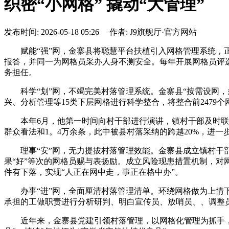
织密“小网格” 撬动“大管理”
发布时间: 2026-05-18 05:26 作者: J9旗舰厅·官方网站
赋能“强”网，金寨县将聪慧平台扶植引入网格管理系统，正
报答，并同一为网格员采办人身不测安全。每年开展网格员评
务担任。
科学“划”网，不竭完美村落管理系统。金寨县“按需设网，
兴、分析管理等15类下层网格进行科学整合，将整合前2479个
本年6月，他第一时间向村干部进行演讲，镇村干部及时联系
群众看法和1。4万余条，此中被县村落采纳的跨越20%，进一
理事“安”网，无力提拔村落管理效能。金寨县成立镇村干部
果“好”等次的网格员赐与表扬励。成立风险现患措置机制，对
件有下落，实现“人正在网中走，事正在格中办”。
办事“进”网，全面厘清村落管理清单。环绕网格做为上情下
承担的工做职责进行分析研判、明白宣传员、放哨员、、调整员
近年来，金寨县党建引领村落管理，以网格化管理为抓手，以