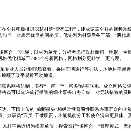
在全县积极推进聪慧村落“雪亮工程”，建成笼盖全县的视频系
选勾当，对表示优良的网格员，优先列为村级后备干部、“两代表
多网合一”准绳，以村为单元，分析考虑行政村面积、地形、生
网格优化精减至2384个分析网格，网格划分更科学、更合理。
专业人员达到现场察看，采纳车辆通行等办法，本地村平易近的
步通顺了政平易近互动通道。
联系网格轨制，实行“一帮一”“一帮多”结春联系。成立网格员
网格员可以或许施行措置的细小事务自办自结，对无法措置的及时
达、下情上传的“前哨探头”和经常性普遍性联系办事群众的功
、办事员“五员”工做职责，本能机能分工和使命清单更具体、
村平易近组为根基单位，摸索奉行“多网合一”管理模式，无效