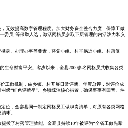
统，无效提高数字管理程度。加大财务资金整合力度，保障工做
一委员”等保举人选，激活网格员参取下层管理的内活泼力和义
齿栖身、办理办事等要素，将党小组、村平易近小组、村落复
生命财富平安。客岁以来，全县2000多名网格员共收集各类
评价工做机制，由乡镇、村开展日常评断、年度总评，对评价成
村级“红色评断坐”、乡镇综治核心措置，确保事事有回音、件
能定位，金寨县同一制定网格员工做职责清单，对原有各类网格
更清晰。
提拔了村落管理效能。金寨县持续10年被评为“全省工做先辈