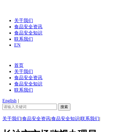
关于我们
食品安全资讯
食品安全知识
联系我们
EN
首页
关于我们
食品安全资讯
食品安全知识
联系我们
English
|
关于我们
|
食品安全资讯
|
食品安全知识
|
联系我们
|