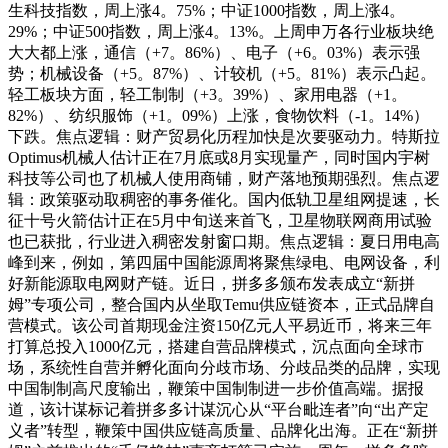
生科技指数，周上涨4。75%；中证1000指数，周上涨4。
29%；中证500指数，周上涨4。13%。上周申万各行业板块绝
大大都上涨，通信（+7。86%）、电子（+6。03%）表示强
势；机械设备（+5。87%）、计较机（+5。81%）表示凸起。
轻工板块方面，轻工制制（+3。39%）、家用电器（+1。
82%）、纺织服饰（+1。09%）上涨，食物饮料（-1。14%）
下跌。焦点逻辑：财产贸易化历程加快是次要驱动力。特斯拉
Optimus机械人估计正在7月底或8月实现量产，同时国内宇树
科技等公司也了机械人使用商铺，财产落地预期强烈。焦点逻
辑：政策驱动取稠密的事务催化。国内低轨卫星组网提速，长
征十号火箭估计正在5月中旬送来首飞，卫星物联网商用试验
也已获批，行业进入稠密发射窗口期。焦点逻辑：夏日用电高
峰到来，例如，第四届中国能源周将聚焦绿电、电网设备，利
好新能源取电网财产链。近日，拼多多颁布发表成立“新拼
姆”专项公司，整合国内从坐取Temu供应链资本，正式品牌自
营模式。该公司首期现金注资150亿元人平易近币，将来三年
打算总投入1000亿元，搭建自营品牌模式，沉点面向全球市
场，系统性自营并孵化面向分歧市场、分歧品类的品牌，实现
中国制制高尺度输出，鞭策中国制制进一步价值高端。据报
道，该计谋标记着拼多多计谋沉心从“平台毗连者”向“出产定
义者”转型，鞭策中国供应链高质量、品牌化出海。正在“新拼