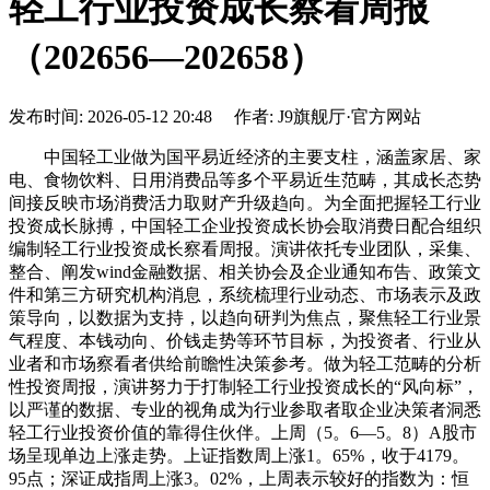
轻工行业投资成长察看周报
（202656—202658）
发布时间: 2026-05-12 20:48 作者: J9旗舰厅·官方网站
中国轻工业做为国平易近经济的主要支柱，涵盖家居、家
电、食物饮料、日用消费品等多个平易近生范畴，其成长态势
间接反映市场消费活力取财产升级趋向。为全面把握轻工行业
投资成长脉搏，中国轻工企业投资成长协会取消费日配合组织
编制轻工行业投资成长察看周报。演讲依托专业团队，采集、
整合、阐发wind金融数据、相关协会及企业通知布告、政策文
件和第三方研究机构消息，系统梳理行业动态、市场表示及政
策导向，以数据为支持，以趋向研判为焦点，聚焦轻工行业景
气程度、本钱动向、价钱走势等环节目标，为投资者、行业从
业者和市场察看者供给前瞻性决策参考。做为轻工范畴的分析
性投资周报，演讲努力于打制轻工行业投资成长的“风向标”，
以严谨的数据、专业的视角成为行业参取者取企业决策者洞悉
轻工行业投资价值的靠得住伙伴。上周（5。6—5。8）A股市
场呈现单边上涨走势。上证指数周上涨1。65%，收于4179。
95点；深证成指周上涨3。02%，上周表示较好的指数为：恒