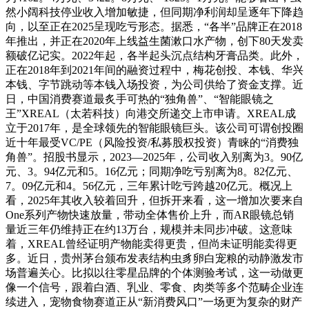
然小阔科技停业收入增加敏捷，但同期净利润却呈逐年下降趋
向，以至正在2025呈现吃亏形态。据悉，“各半”品牌正在2018
年推出，并正在2020年上线益生菌漱口水产物，创下80天发卖
额破亿记实。2022年起，各半起头沉点结构牙膏品类。此外，
正在2018年到2021年间的融资过程中，梅花创投、本钱、华兴
本钱、字节跳动等本钱入场投资，为公司供给了资金支撑。近
日，中国消费赛道最炙手可热的“独角兽”、“智能眼镜之
王”XREAL（太若科技）向港交所递交上市申请。XREAL成
立于2017年，是全球领先的智能眼镜巨头。该公司可谓创投圈
近十年最受VC/PE（风险投资/私募股权投资）青睐的“消费独
角兽”。招股书显示，2023—2025年，公司收入别离为3。90亿
元、3。94亿元和5。16亿元；同期净吃亏别离为8。82亿元、
7。09亿元和4。56亿元，三年累计吃亏跨越20亿元。概况上
看，2025年其收入较着回升，但拆开来看，这一增加次要来自
One系列产物快速放量，带动全体售价上升，而AR眼镜总销
量近三年仍维持正在约13万台，规模并未同步冲破。这意味
着，XREAL曾经证明产物能卖得更贵，但尚未证明能卖得更
多。近日，贵州茅台颁布发表结构虫豸卵白宠粮的动静激发市
场普遍关心。比拟以往零星品牌的个体测验考试，这一动做更
像一个信号，跟着白酒、乳业、零食、肉类等多个范畴企业连
续进入，宠物食物赛道正从“新消费风口”一场更为复杂的财产