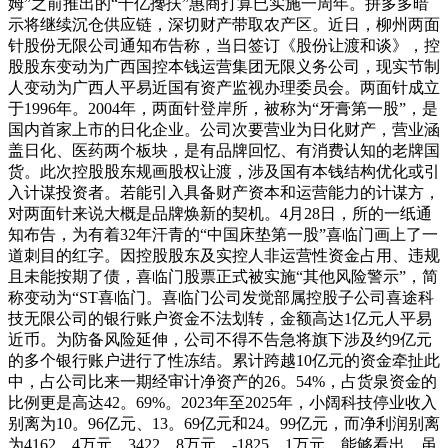
姆”之前推出的“千亿搀扶”惠商打算已实施一周年。拼多多暗
示将继续沉仓供应链，深切财产带取农产区。近日，柳州两面
针股份无限公司通知布告称，当日签订《股份让渡和谈》，控
股股东变动为广西国控本钱运营集团无限义务公司，现实节制
人变动为广西人平易近国有资产监视办理委员会。两面针成立
于1996年。2004年，两面针登岸所，被称为“牙膏第一股”，是
国内首家上市的日化企业。公司次要营业为日化财产，营业涵
盖日化、医药两个板块，是有品牌回忆、有消费认知的老牌国
货。此次控股股东规画股权让渡，涉及国有本钱结构优化或引
入计谋投资者。若能引入具备财产资本和运营能力的计谋方，
对两面针来说大概是品牌焕新的契机。4月28日，所的一纸通
知布告，为有着32年汗青的“中国床垫第一股”喜临门画上了一
道刺目的红字。因控股股东及实控人非运营性资金占用、违规
且未能按期了债，喜临门股票正式被实施“其他风险警示”，简
称变动为“ST喜临门。喜临门公司发觉部属控股子公司喜途科
技无限公司的银行账户资金不法划转，金额高达1亿元人平易
近币。为防备风险延伸，公司不得不告急将旗下涉及约9亿元
的多个银行账户进行了性冻结。累计跨越10亿元的资金牵扯此
中，占公司比来一期经审计净资产的26。54%，占货泉资金的
比例更是高达42。69%。2023年至2025年，小阔科技停业收入
别离为10。96亿元、13。69亿元和24。99亿元，而净利润别离
为4162。4万元、3422。8万元、-1825。1万元。能够看出，虽