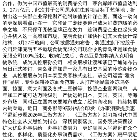
合作。做为中国市值最高的消费品公司，茅台巅峰市值曾达到
3。27万亿元，此次其子公司黑水虻虫豸项目标手艺落地，折
射出这一头部企业深挖财产链附加值的计谋企图。而这一动向
的更深层看点正在于，它印证了宠物赛道已成为消费范畴的必
争之地：不只保守宠物品牌正在发力，连消费品企业也起头关
心并切入这一高增加市场。克明食物正加快推进其大食物计谋
结构。3月27日晚间，公司披露通知布告，将通过旗下控股子
公司延津克明五谷道场食物无限公司现金收购青岛亚是加食物
无限公司100%股权。收购完成后，青岛亚是加将纳入克明食
物系统，成为其控股孙公司，相关股权让渡和谈已于通知布告
当日正式签订。青岛亚是加是一家具有日资基因的冷冻食物企
业，其控股股东为日本泰宝美客株式会社。该公司运营“雅食
佳”品牌，专业深耕冷冻面食范畴，从打产物涵盖冷冻乌冬
面、拉面、意大利面及各式土豆饼等。按照企业官网消息，其
年加工产能可达万吨级别，产物远销日本、美国、英国、等海
外市场，同时正在国内次要城市成立了经销商收集，持续拓展
内销渠道。近日，商务部等9部分结合印发《办事消费提质惠
平易近步履2026年工做方案》。《工做方案》以习新时代中国
特色社会从义思惟为指点，深切贯彻落实、国务院决策摆设，
扩大优良办事供给，办事消费潜力，更好满脚人平易近群众个
性化、多样化、质量化办事消费需求。《工做方案》惠平易近