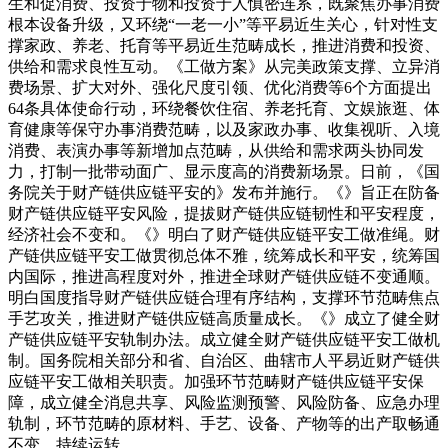
生和促消费、投资于物和投资于人慎密连系，既聚焦办事消费
根本设备升级，又环绕“一老一小”等平易近生关心，针对性支
撑家政、养老、托育等平易近生范畴成长，推进消费和投资、
供给和需求良性互动。《工做方案》从完美政策支撑、立异消
费场景、扩大对外、强化尺度引领、优化消费等6个方面提出
64条具体使命行动，环绕餐饮住宿、养老托育、文娱旅逛、体
育健康等保守办事消费范畴，以及家政办事、收集视听、入境
消费、表演办事等新增加点范畴，从供给和需求两头协同发
力，打制一批带动面广、显示度高的消费新场景。日前，《国
务院关于财产链供应链平安的》发布并施行。《》旨正在防备
财产链供应链平安风险，提拔财产链供应链韧性和平安程度，
经济社会不变和。《》明白了财产链供应链平安工做准绳。财
产链供应链平安工做贯彻总体不雅，统筹成长和平安，统筹国
内国际，推进高程度对外，推进全球财产链供应链不变通顺。
明白国度指导财产链供应链合理有序结构，支撑环节范畴焦点
手艺攻关，推进财产链供应链高质量成长。《》成立了健全财
产链供应链平安轨制办法。成立健全财产链供应链平安工做机
制。国务院相关部分和省、自治区、曲辖市人平易近财产链供
应链平安工做相关职责。加强环节范畴财产链供应链平安保
障，成立健全消息共享、风险监测预警、风险防备、应急办理
轨制，环节范畴的原材料、手艺、设备、产物等的出产取畅通
不变、持续运转。