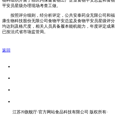
物科组织开展了辖区内保健食物出产企业食物平安总监和食物
平安员星级办理现场考查工做。
按照评分细则，经分析评定，公共安泰药业无限公司和福
康生物科技股份无限公司食物平安总监及食物平安员星级评分
均达到及格尺度，相关人员具备履本能机能力，年度评定成果
已按法式省市场监管局。
返回
关于我们
食品安全资讯
食品安全知识
联系我们
江苏J9旗舰厅·官方网站食品科技有限公司 版权所有
·