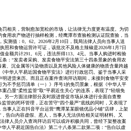
罚相关，营制愈加宽松的市场，让法律无力度更有温度。为切
营的食用农产物进行抽样检测，经鹰潭市查验检测认证院查验，当
，实测值：0。62。2026年2月10日，我局法律人员向当事人送
业执照和食物运营许可证，该批次不及格土辣椒是2026年1月7日
金额共计291。6元，违法所得113。4元。当事人购进时检验
五条：“发卖者采购、发卖食物平安法第三十四条景象的食用农
毒素、沉金属等污染物质以及其他风险人体健康的物质含量跨越
据《中华人平易近国食物平安法》进行行政惩罚。鉴于当事人采
申明进货来历。而且正在案件查询拜访期间，未接到食物平安变
行为不予惩罚清单（一）》序号1的免罚景象，根据《中华人平
凸显“柔性监管”取“平易近生关心”的连系，表现了“轻细免
地。另一方面法律部分及时跟进督促市场从体进行全面自查整
监管的闭环管理，正在苦守“四个最严”底线的同时，又表现了
，当事人正在抖音平台运营“鹰潭某某眼镜优品小铺”店肆，上架
”，告白内容虚假、惹人，当事人无法供给相关证明材料。又
人自法律人员介入查询拜访后可以或许积极共同，曾经下架整改案
中华人平易近国告白法》第二十八条第二款第二项：“告白以虚