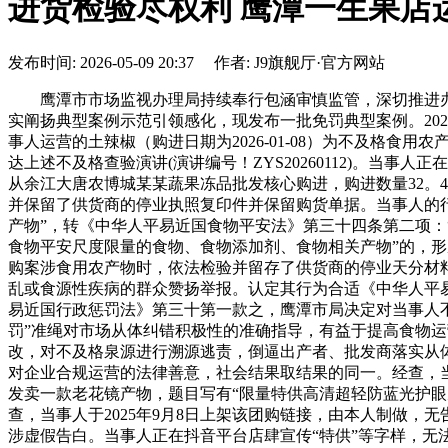
进货检验尽权利 鹰潭一生果店
发布时间: 2026-05-09 20:37 作者: J9旗舰厅·官方网站
鹰潭市市场监视办理局持续奉行包涵审慎监管，深切推进办
实阐扬典型案例示范引领感化，现发布一批免罚典型案例。20
事人运营的土辣椒（购进日期为2026-01-08）为不及格食用农
达上述不及格查验演讲(演讲编号！ZYS20260112)。当
从余江大唐农博城某某蔬果冻品批发核心购进，购进数量32。4斤
并保留了供货商的停业执照复印件并保留购货单据。当事人的
产物”，转《中华人平易近国食物平安法》第三十四条第二项
食物平安尺度限量的食物、食物添加剂、食物相关产物”的，
购案涉食用农产物时，依法检验并留存了供货商的停业天分材
乱或食源性疾病的群众赞扬举报。认定其行为合适《中华人平
易近国行政惩罚法》第三十第一款之，鹰潭市局决定对当事人不
罚”准绳对市场从体纠错积极性的准确指导，有益于提高食物
改，对不及格泉源进行溯源逃责，倒逼出产者、批发商落实从体
对企业合规运营的法律善意，社会结果取结果的同一。经查，当
发卖一款老花镜产物，题目写有“限量特供高清超轻防蓝光护眼
查，当事人于2025年9月8日上架该团购链接，由本人制做
涉虚假告白。当事人正在抖音平台店肆宣传“特供”等字样，无