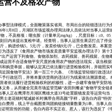
运营不及格农产物
事型法律模式，全面鞭策落实省局、市局出台的轻细违法行为免
26年1月8日，月湖区市场监视办理局法律人员依法对当事人运
产物，不及格项：噻虫胺（计量单元mg/kg），尺度目标：≤0。05
事人正在刻日内未提出复检申请。经查明，当事人运营生果店打点了停
，购进价钱5。5元/斤，发卖价钱9元/斤，已全数发卖。本案货值
行为违反了《食用农产物市场发卖质量平安监视办理法子》第十
：“出产运营下列食物、食物添加剂、农药残留、兽药残留、生物
形成运营不合适食物平安尺度的食用农产物的违法现实，该当根
料和购货单据，能够认定其已依法履行进货检验权利，并能照实
易近国食物平安法》第一百三十六条、《市场监管轻细行政违法
予行政惩罚，并将本案供货商的违法行为线索依法溯源查处。本案
运营者依法履行进货检验权利的积极性，进一步建牢食物平安防
义务，从而健全完美市场监管范畴“农田到餐桌”食物平安全链条
事人正在鹰潭市月湖区鹰雄大道33号处置眼镜发卖等运营勾当
男士老花镜时髦减龄长时佩带合用高颜”字样，该告白内容“特供
，无告白费用，线上平台截图查询团购链接销量数量为1单。当事
法证明宣传的功能，告白内容不实正在、惹人，该行为违反了《