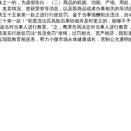
象之一的，为虚假告白：（二）商品的机能、功能、产地、用处
、发卖情况、曾获荣誉等消息，以及取商品或者办事相关的等消
第五十五条第一款之进行行政惩罚。鉴于当事报酬初次违法，自
三十第一款！“初度违法且风险后果轻细并及时更正的，能够不予
关该当对当事人进行教育。”之，鹰潭市局决定对当事人进行教育
酷落实行政惩罚法“首违免罚”准绳，过罚相当、宽严相济，既彰
实现取教育相连系，帮力小微市场从体健康成长，营制公允通明