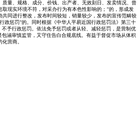
、质量、规格、成分、价钱、出产者、无效刻日、发卖情况、曾
息取现实环境不符，对采办行为有本色性影响的；”的，形成发
动共同进行整改，发布时间较短，销量较少，发布的宣传范畴较
行政惩罚”的。同时根据《中华人平易近国行政惩罚法》第三十
，不予行政惩罚。依法免予惩罚或者从轻、减轻惩罚，是营制优
显包涵审慎监管，又守住告白合规底线。有益于督促市场从体积
的化营商。